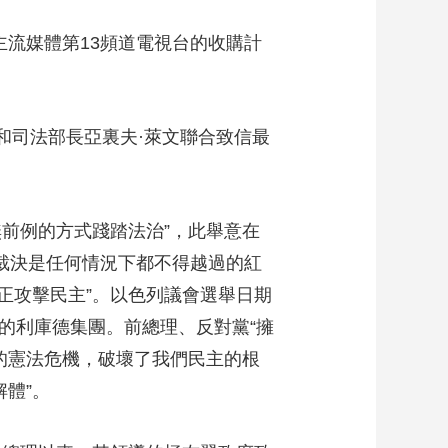
藝術
汽車
數智
5G
産業+
流媒體第13頻道電視台的收購計
時尚
天氣
才藝
網展
央央好物
司法部長亞裏夫·萊文聯合致信最
前例的方式踐踏法治”，此舉意在
院裁決是任何情況下都不得越過的紅
正攻擊民主”。以色列議會選舉日期
的利庫德集團。前總理、反對黨“擁
重的憲法危機，破壞了我們民主的根
解體”。