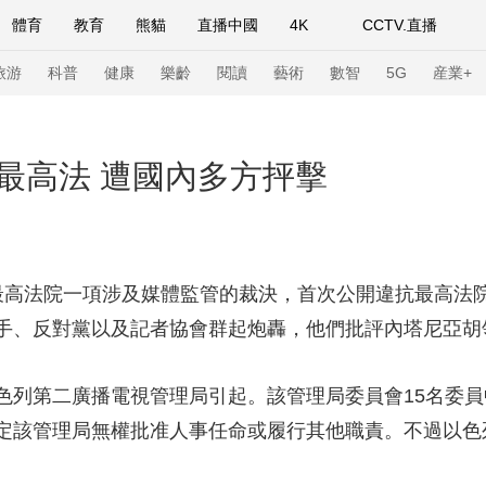
體育
教育
熊貓
直播中國
4K
CCTV.直播
式妙語
主持人
下載央視影音
熱解讀
天天學習
旅游
科普
健康
樂齡
閱讀
藝術
數智
5G
産業+
紀錄片網
國家大劇院
大型活動
最高法 遭國內多方抨擊
科技
法治
文娛
人物
公益
圖片
習式妙語
央視快評
央視網評
光華銳評
鋒面
高法院一項涉及媒體監管的裁決，首次公開違抗最高法院
手、反對黨以及記者協會群起炮轟，他們批評內塔尼亞胡領
頻道
VR/AR
4K專區
全景新聞
請入列
人生第一次
人生第二次
第二廣播電視管理局引起。該管理局委員會15名委員
定該管理局無權批准人事任命或履行其他職責。不過以色列
年冬奧會
CBA
NBA
中超
國足
國際足球
網球
綜
體育江湖
文化體育
冰雪道路
足球道路