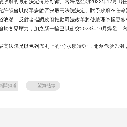
府的最新決定有跡可循。內塔尼亞胡2022年12月出
允許議會以簡單多數否決最高法院決定、賦予政府在任命
議浪潮。反對者指認政府推動司法改革將使總理掌握更多
於各界壓力，加之新一輪巴以衝突2023年10月爆發，
法院是以色列歷史上的“分水嶺時刻”，開創危險先例
新聞頻道
望海熱線