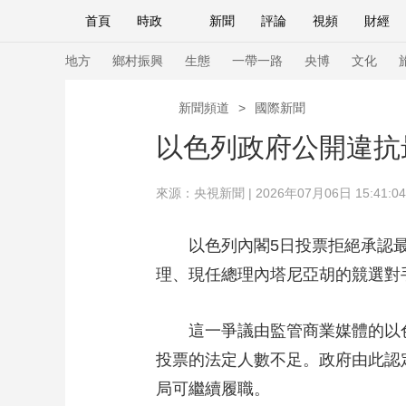
首頁
時政
新聞
評論
視頻
財經
人民領袖習近平
直播
海外頻道
片庫
iPanda
欄目大全
聯播+
English
中國領導人
節目單
Монгол
聽音
央視快評
微視頻
習
地方
鄉村振興
生態
一帶一路
央博
文化
新聞頻道
>
國際新聞
總台春晚
網絡春晚
共産黨員網
秧紀錄
以色列政府公開違抗
來源：
央視新聞
| 2026年07月06日 15:41:04
新聞
國內
國際
評論
經濟
軍事
人民領袖習近平
聯播+
熱解讀
天天學習
以色列內閣5日投票拒絕承認最
理、現任總理內塔尼亞胡的競選對
視頻
小央視頻
小央直播
直播中國
熊貓
現場
前線
比劃
快看
藍海中國
新兵
這一爭議由監管商業媒體的以色列
體育
直播
投票的法定人數不足。政府由此認
競猜
2026年世界盃
2026
局可繼續履職。
VIP會員
CCTV奧林匹克頻道
生活體育大會