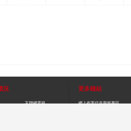
概況
更多鏈結
互聯網電視
網上有害信息舉報專區
音
手機電視
辟謠平台
法律顧問
媒
幫助中心
望海熱線
人才招聘