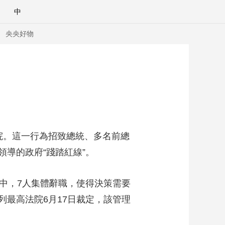
中
央央好物
。這一行為招致總統、多名前總
導的政府“踐踏紅線”。
中，7人集體辭職，使得決策需要
最高法院6月17日裁定，該管理
合體育
亞冬會