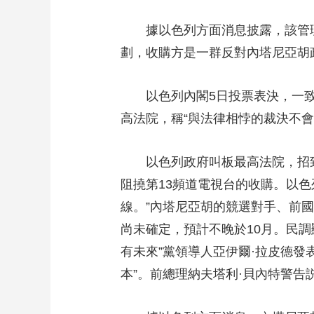
財經
教育
鄉村振興
生態環境
一帶一路
據以色列方面消息披露，該管理局
大國智造
大國展會
大國保險
雲頂對話
劃，收購方是一群反對內塔尼亞胡
以色列內閣5日投票表決，一致通
高法院，稱“與法律相悖的裁決不會
CCTV.節目官網
直播
節目單
欄目
片庫
以色列政府叫板最高法院，招致國
阻撓第13頻道電視台的收購。以
線。”內塔尼亞胡的競選對手、前國
尚未確定，預計不晚於10月。民
有未來”黨領導人亞伊爾·拉皮德發
本”。前總理納夫塔利·貝內特警告