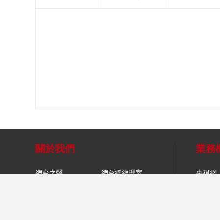
關於我們
業務
總台之聲
總台總經理室
央視網
關於CCTV.com
象舞廣告
央視影
網站聲明
移動傳