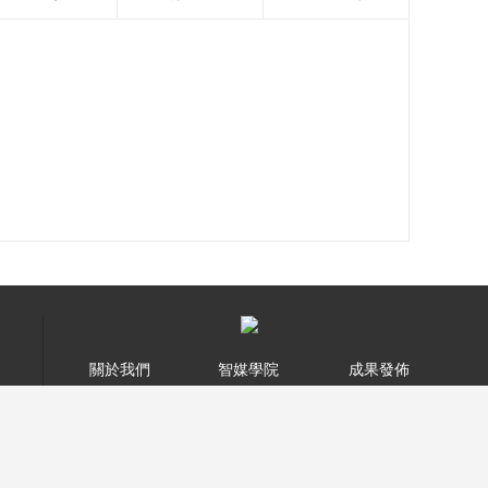
關於我們
智媒學院
成果發佈
智慧媒體
智慧政務
智慧教育
合作諮詢 >