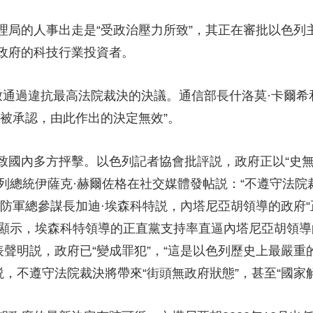
央博
非遺
文化
旅游
科普
健康
樂齡
閱讀
的人事出走是“受政治壓力所致”，其正在審批以色列主
雲起
超級工廠
智敬中國
全民健康
顏選攻略
海洋
政府的科技行業投資者。
過違抗最高法院裁決的決議。通信部長什洛莫·卡爾希和
被承認，由此作出的決定無效”。
熱播榜
總台企業白名單
內多方抨擊。以色列記者協會批評説，政府正以“史無
色列總統伊薩克·赫爾佐格在社交媒體發帖説：“不遵守法
防軍總參謀長加迪·埃森科特説，內塔尼亞胡領導的政府“
調顯示，埃森科特領導的正直黨支持率直逼內塔尼亞胡領導
表聲明説，政府已“變成罪犯”，“這是以色列歷史上最嚴
説，不遵守法院裁決將帶來“街頭無政府狀態”，甚至“國家