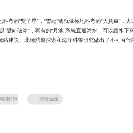
央博
非遺
文化
旅游
科普
健康
樂齡
閱讀
雲起
超級工廠
智敬中國
全民健康
顏選攻略
海洋
地科考的“雙子星”，“雪龍”號就像極地科考的“大貨車”
點是“雙向破冰”，獨有的“月池”系統直通海水，可以讓水
國南極站建設、北極航道探索和海洋科學研究做出了不可替代
熱播榜
總台企業白名單
新聞頻道
望海熱線