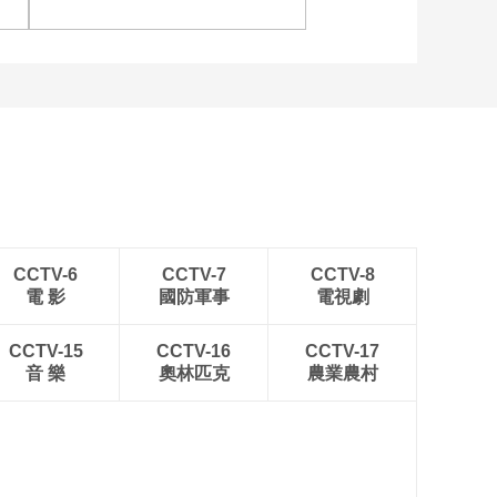
安徽岳西：晨光铺洒山乡
稻田
CCTV-6
CCTV-7
CCTV-8
電 影
國防軍事
電視劇
CCTV-15
CCTV-16
CCTV-17
音 樂
奧林匹克
農業農村