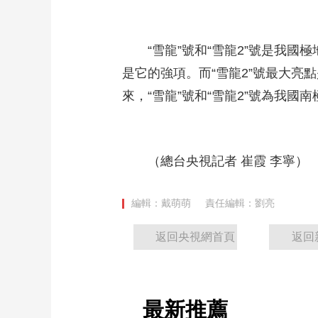
財經
教育
鄉村振興
生態環境
一帶一路
大國智造
大國展會
大國保險
雲頂對話
“雪龍”號和“雪龍2”號是我國極
是它的強項。而“雪龍2”號最大亮
來，“雪龍”號和“雪龍2”號為我
CCTV.節目官網
直播
節目單
欄目
片庫
（總台央視記者 崔霞 李寧）
編輯：戴萌萌
責任編輯：劉亮
返回央視網首頁
返回
最新推薦