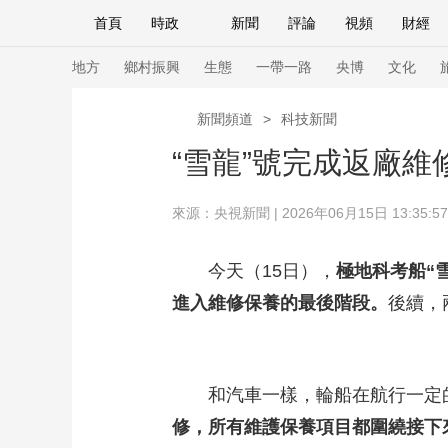
首頁
時政
新聞
評論
視頻
財經
人民領袖習近平
直播
海外頻道
片庫
iPanda
欄目大全
聯播+
English
中國領導人
節目單
Монгол
聽音
央視快評
微視頻
習
地方
鄉村振興
生態
一帶一路
央博
文化
新聞頻道
>
科技新聞
總台春晚
網絡春晚
共産黨員網
秧紀錄
“雪龍”號完成返廠維
來源：
央視新聞
| 2026年06月15日 13:35:57
新聞
國內
國際
評論
經濟
軍事
人民領袖習近平
聯播+
熱解讀
天天學習
今天（15日），
極地科考船“
進入維修保養的最後階段。
後續，
視頻
小央視頻
小央直播
直播中國
熊貓
現場
前線
比劃
快看
藍海中國
新兵
和汽車一樣，輪船在航行一定的
體育
直播
競猜
2026年世界盃
2026
修，所有維護保養項目都圍繞接下
VIP會員
CCTV奧林匹克頻道
生活體育大會