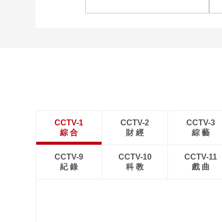
诗意中国：画船撑入花深
处
CCTV-1
CCTV-2
CCTV-3
綜 合
財 經
綜 藝
CCTV-9
CCTV-10
CCTV-11
紀 錄
科 教
戲 曲