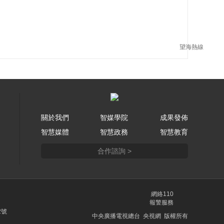
望海熱線
關於我們
智媒學院
成果發佈
智慧媒體
智慧政務
智慧教育
合作諮詢 >
網絡110
報警服務
2號
中央廣播電視總台 央視網 版權所有