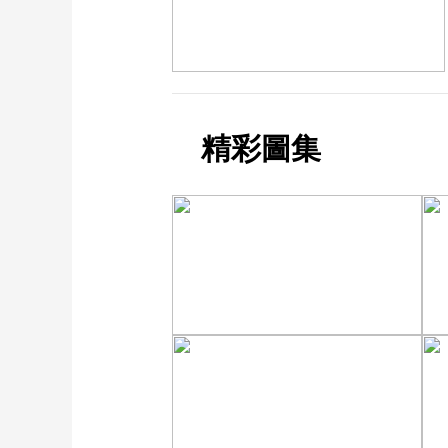
精彩圖集
立秋近 采菱忙