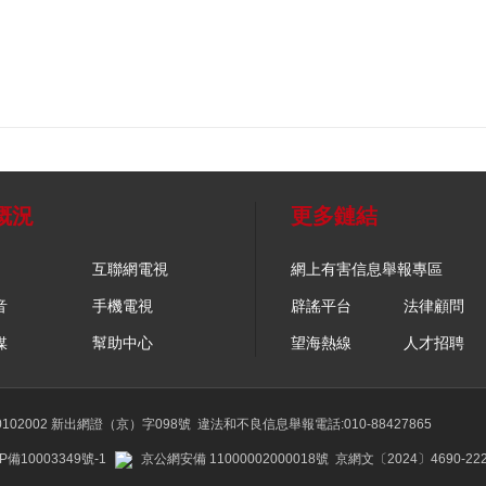
概況
更多鏈結
互聯網電視
網上有害信息舉報專區
音
手機電視
辟謠平台
法律顧問
媒
幫助中心
望海熱線
人才招聘
02002 新出網證（京）字098號
違法和不良信息舉報電話:010-88427865
P備10003349號-1
京公網安備 11000002000018號
京網文〔2024〕4690-22