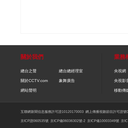
關於我們
業務
總台之聲
總台總經理室
央視網
關於CCTV.com
象舞廣告
央視影
網站聲明
移動傳
互聯網新聞信息服務許可證10120170003
網上傳播視聽節目許可證號01
京ICP證060535號
京ICP備06036302號-2
京ICP備10003349號
京IC