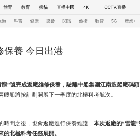
體育
教育
熊貓
直播中國
4K
CCTV.直播
式妙語
主持人
下載央視影音
熱解讀
天天學習
旅游
科普
健康
樂齡
閱讀
藝術
數智
5G
産業+
紀錄片網
國家大劇院
大型活動
修保養 今日出港
科技
法治
文娛
人物
公益
圖片
習式妙語
央視快評
央視網評
光華銳評
鋒面
雪龍”號完成返廠維修保養，駛離中船集團江南造船廠碼頭
兩艘船將按計劃開展下一季度的北極科考航次。
頻道
VR/AR
4K專區
全景新聞
請入列
人生第一次
人生第二次
時間之後，也會返廠進行保養維護，
本次返廠的“雪龍”
年冬奧會
CBA
NBA
中超
國足
國際足球
網球
綜
來的北極科考任務展開。
體育江湖
文化體育
冰雪道路
足球道路