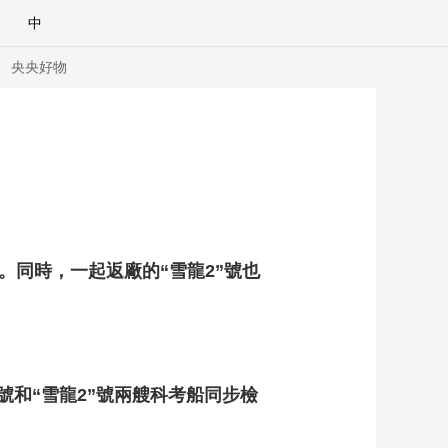
中
央央好物
。同時，一起返廠的“雪龍2”號也
號和“雪龍2”號兩艘科考船同步檢
合體育
亞冬會