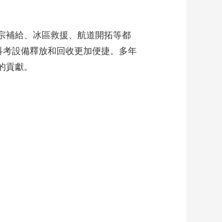
藝術
汽車
數智
5G
産業+
時尚
天氣
才藝
網展
央央好物
，大宗補給、冰區救援、航道開拓等都
下科考設備釋放和回收更加便捷。多年
的貢獻。