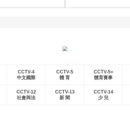
青岛港今年新辟16条国际
河北承德：金山岭长城日
航线
出云海翻涌
CCTV-4
CCTV-5
CCTV-5+
中文國際
體 育
體育賽事
CCTV-12
CCTV-13
CCTV-14
社會與法
新 聞
少 兒