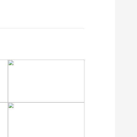
重庆梁平：优质水稻丰收
在望