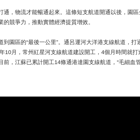
，物流才能暢通起來。這條短支航道開通以後，園區企業
業的競爭力，推動實體經濟提質增效。
園區的“最後一公里”。通呂運河大洋港支線航道，打
5年10月，常州紅星河支線航道建設開工，4個月時間就打
前，江蘇已累計開工14條通港達園支線航道，“毛細血管