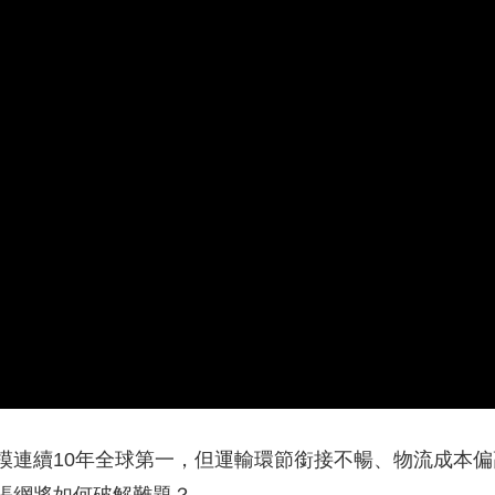
央博
非遺
文化
旅游
科普
健康
樂齡
閱讀
雲起
超級工廠
智敬中國
全民健康
顏選攻略
海洋
熱播榜
總台企業白名單
模連續10年全球第一，但運輸環節銜接不暢、物流成本