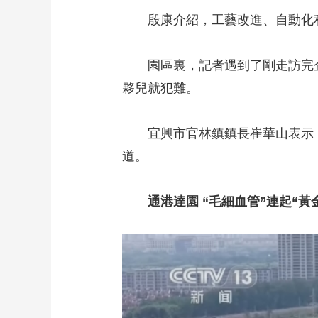
殷康介紹，工藝改進、自動化程
園區裏，記者遇到了剛走訪完企
夥兒就犯難。
宜興市官林鎮鎮長崔華山表示，
道。
通港達園 “毛細血管”連起“黃