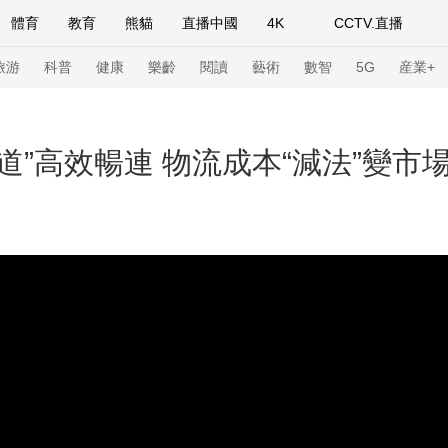
體育
教育
熊貓
直播中國
4K
CCTV.直播
式妙語
主持人
下載央視影音
熱解讀
天天學習
旅游
科普
健康
樂齡
閱讀
藝術
數智
5G
産業+
紀錄片網
國家大劇院
大型活動
道”高效暢連 物流成本“減法”變市場
科技
法治
文娛
人物
公益
圖片
習式妙語
央視快評
央視網評
光華銳評
鋒面
頻道
VR/AR
4K專區
全景新聞
請入列
人生第一次
人生第二次
年冬奧會
CBA
NBA
中超
國足
國際足球
網球
綜
體育江湖
文化體育
冰雪道路
足球道路