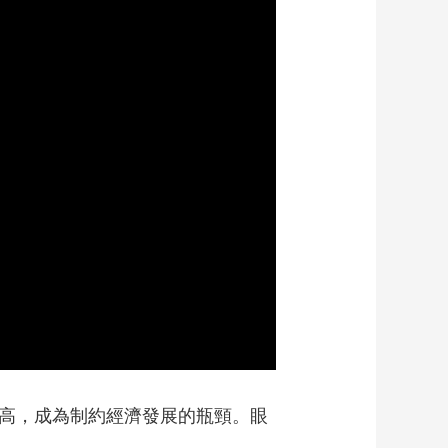
藝術
汽車
數智
5G
産業+
時尚
天氣
才藝
網展
央央好物
偏高，成為制約經濟發展的瓶頸。眼