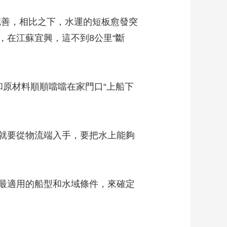
完善，相比之下，水運的短板愈發突
在江蘇宜興，這不到8公里“斷
原材料順順噹噹在家門口“上船下
就要從物流端入手，要把水上能夠
最適用的船型和水域條件，來確定