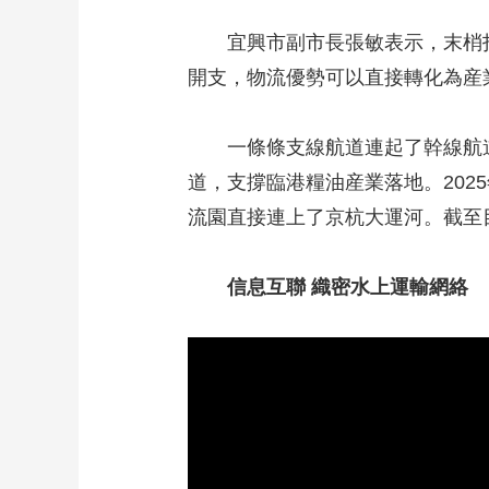
宜興市副市長張敏表示，末梢打通
開支，物流優勢可以直接轉化為産
一條條支線航道連起了幹線航道到
道，支撐臨港糧油産業落地。202
流園直接連上了京杭大運河。截至目
信息互聯 織密水上運輸網絡