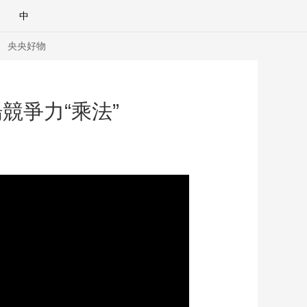
中
央央好物
競爭力“乘法”
合體育
亞冬會