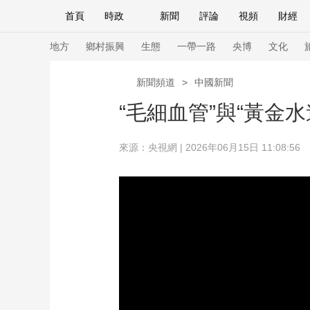
首頁
時政
新聞
評論
視頻
財經
人民領袖習近平
直播
海外頻道
片庫
iPanda
欄目大全
聯播+
English
中國領導人
節目單
Монгол
聽音
央視快評
微視頻
習
地方
鄉村振興
生態
一帶一路
央博
文化
新聞頻道
>
中國新聞
總台春晚
網絡春晚
共産黨員網
秧紀錄
“毛細血管”與“黃金水
來源：央視網 | 2026年06月15日 11:08:56
新聞
國內
國際
評論
經濟
軍事
人民領袖習近平
聯播+
熱解讀
天天學習
視頻
小央視頻
小央直播
直播中國
熊貓
現場
前線
比劃
快看
藍海中國
新兵
體育
直播
競猜
2026年世界盃
2026
VIP會員
CCTV奧林匹克頻道
生活體育大會