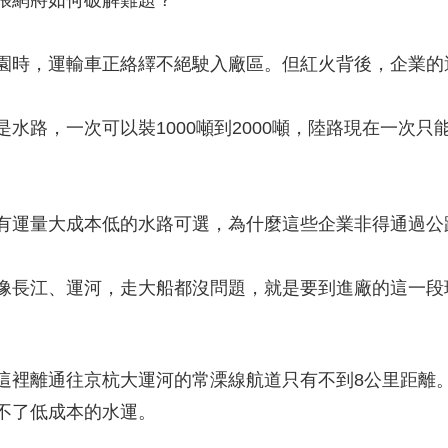
張網將如何破解難題？
時，運輸車正絡繹不絕駛入廠區。但紅火背後，企業的
，一次可以裝1000噸到2000噸，陸路現在一次只
運量大成本低的水路可選，為什麼這些企業非得通過公
長江、運河，走大船都沒問題，就是要到進廠的這一段
裡離通往京杭大運河的常溧線航道只有不到8公里距離。
不了低成本的水運。