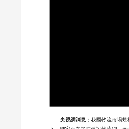
財經
教育
鄉村振興
生態環境
一帶一路
大國智造
大國展會
大國保險
雲頂對話
CCTV.節目官網
直播
節目單
欄目
片庫
央視網消息：
我國物流市場規