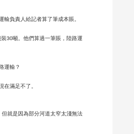
運輸負責人給記者算了筆成本賬。
能裝30噸。他們算過一筆賬，陸路運
路運輸？
現在滿足不了。
但就是因為部分河道太窄太淺無法