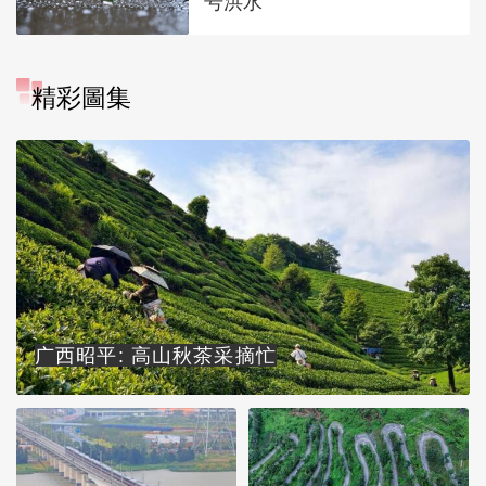
号洪水
精彩圖集
广西昭平: 高山秋茶采摘忙