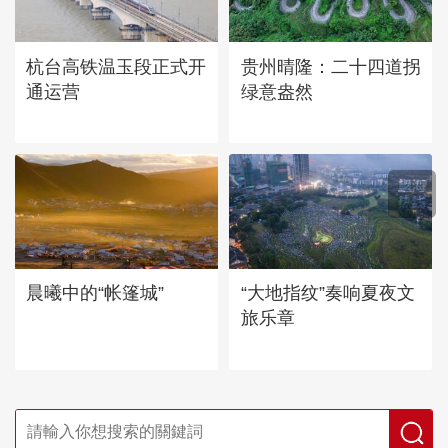
杭台高铁温玉段正式开
贵州晴隆：二十四道拐
通运营
绿意盎然
晨曦中的“帐篷城”
“大地指纹”奏响夏夜文
旅乐章