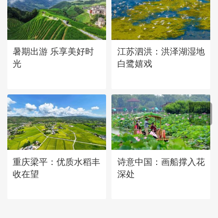
暑期出游 乐享美好时
江苏泗洪：洪泽湖湿地
光
白鹭嬉戏
重庆梁平：优质水稻丰
诗意中国：画船撑入花
收在望
深处