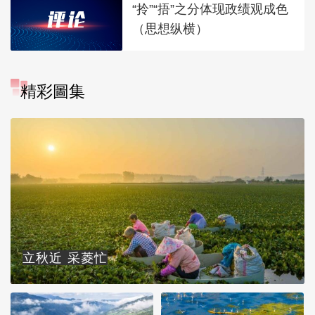
“拎”“捂”之分体现政绩观成色
（思想纵横）
精彩圖集
立秋近 采菱忙