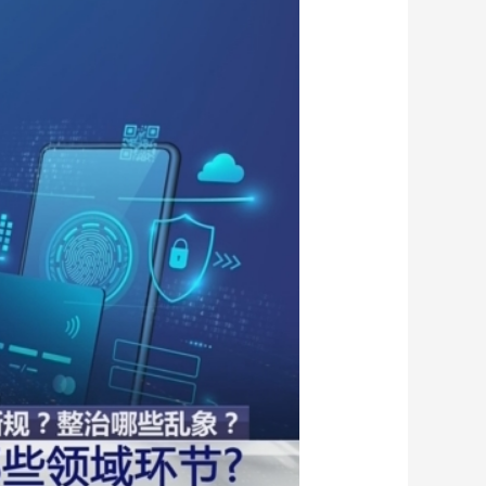
藝術
汽車
數智
5G
産業+
時尚
天氣
才藝
網展
央央好物