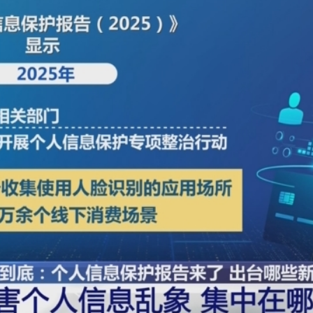
央博
非遺
文化
旅游
科普
健康
樂齡
閱讀
雲起
超級工廠
智敬中國
全民健康
顏選攻略
海洋
熱播榜
總台企業白名單