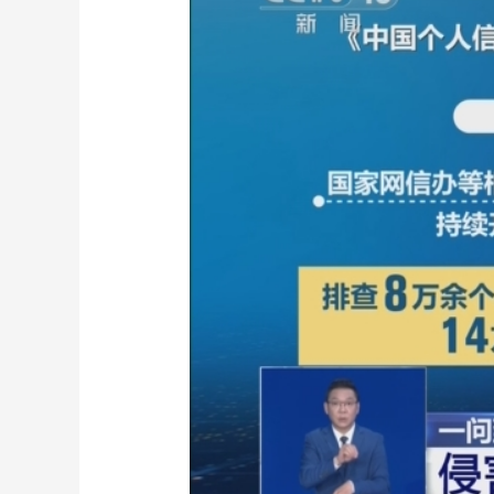
財經
教育
鄉村振興
生態環境
一帶一路
大國智造
大國展會
大國保險
雲頂對話
CCTV.節目官網
直播
節目單
欄目
片庫