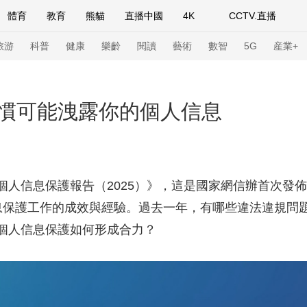
體育
教育
熊貓
直播中國
4K
CCTV.直播
式妙語
主持人
下載央視影音
熱解讀
天天學習
旅游
科普
健康
樂齡
閱讀
藝術
數智
5G
産業+
紀錄片網
國家大劇院
大型活動
慣可能洩露你的個人信息
科技
法治
文娛
人物
公益
圖片
習式妙語
央視快評
央視網評
光華銳評
鋒面
信息保護報告（2025）》，這是國家網信辦首次發佈
信息保護工作的成效與經驗。過去一年，有哪些違法違規
頻道
VR/AR
4K專區
全景新聞
個人信息保護如何形成合力？
請入列
人生第一次
人生第二次
年冬奧會
CBA
NBA
中超
國足
國際足球
網球
綜
體育江湖
文化體育
冰雪道路
足球道路