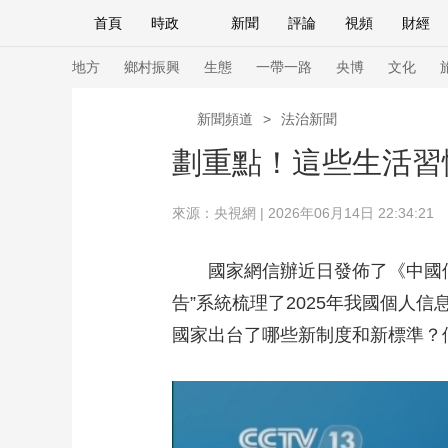
首頁
時政
新聞
評論
視頻
財經
人民領袖習近平
直播
海外頻道
片庫
iPanda
欄目大全
聯播+
English
中國領導人
節目單
Монгол
聽音
央視快評
微視頻
習
地方
鄉村振興
生態
一帶一路
央博
文化
新聞頻道
>
法治新聞
總台春晚
網絡春晚
共産黨員網
秧紀錄
劃重點！這些生活習
來源：央視網 | 2026年06月14日 22:34:21
新聞
國內
國際
評論
經濟
軍事
人民領袖習近平
聯播+
熱解讀
天天學習
國家網信辦近日發佈了《中國個人
告”系統梳理了2025年我國個人
視頻
小央視頻
小央直播
直播中國
熊貓
國家出台了哪些新制度和新標準？
現場
前線
比劃
快看
藍海中國
新兵
體育
直播
競猜
2026年世界盃
2026
VIP會員
CCTV奧林匹克頻道
生活體育大會