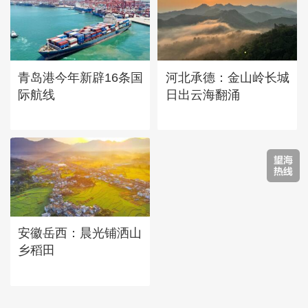
青岛港今年新辟16条国
河北承德：金山岭长城
际航线
日出云海翻涌
安徽岳西：晨光铺洒山
乡稻田