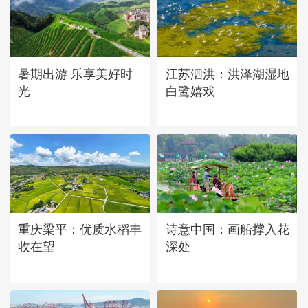
立秋近 采菱忙
暑期出游 乐享美好时
江苏泗洪：洪泽湖湿地
光
白鹭嬉戏
重庆梁平：优质水稻丰
诗意中国：画船撑入花
收在望
深处