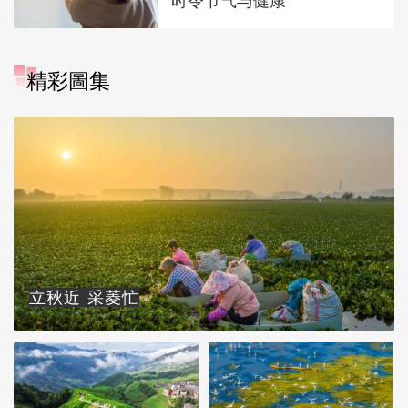
时令节气与健康
精彩圖集
立秋近 采菱忙