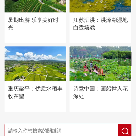
暑期出游 乐享美好时
江苏泗洪：洪泽湖湿地
光
白鹭嬉戏
重庆梁平：优质水稻丰
诗意中国：画船撑入花
收在望
深处