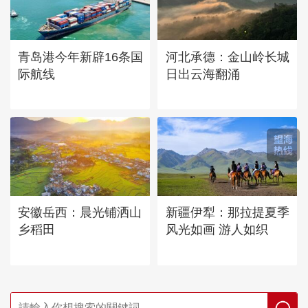
青岛港今年新辟16条国
河北承德：金山岭长城
际航线
日出云海翻涌
安徽岳西：晨光铺洒山
新疆伊犁：那拉提夏季
乡稻田
风光如画 游人如织