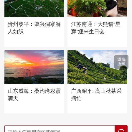
贵州黎平：肇兴侗寨游
江苏南通：大熊猫“星
人如织
辉”迎来生日会
山东威海：桑沟湾彩霞
广西昭平: 高山秋茶采
满天
摘忙