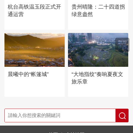
杭台高铁温玉段正式开
贵州晴隆：二十四道拐
通运营
绿意盎然
晨曦中的“帐篷城”
“大地指纹”奏响夏夜文
旅乐章