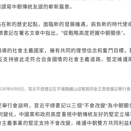
續譜寫中朝傳統友誼的嶄新篇章。
新的歷史起點，面臨新的發展機遇，肩負新的時代使命
總書記在署名文章中指出，“從戰略高度把握中朝關係”。
的社會主義國家，擁有共同的理想信念和奮鬥目標，
互支持彼此走符合自身國情的社會主義道路，堅定維護
2026年6月8日，習近平總書記在平壤錦繡山迎賓館同金正恩總書記舉行會
行會談時，習近平總書記以三個“不會改變”為中朝關
如何變化，中國黨和政府高度重視中朝傳統友好的堅定立場
會主義事業的堅定支持不會改變，維護中朝雙方共同利益