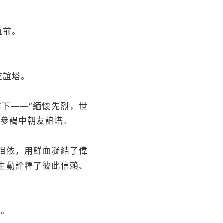
直前。
友誼塔。
下——“緬懷先烈，世
次參謁中朝友誼塔。
相依，用鮮血凝結了偉
生動詮釋了彼此信賴、
識。