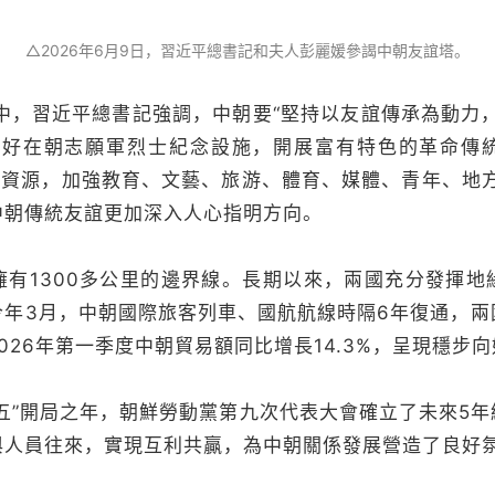
△2026年6月9日，習近平總書記和夫人彭麗媛參謁中朝友誼塔。
，習近平總書記強調，中朝要“堅持以友誼傳承為動力，
理好在朝志願軍烈士紀念設施，開展富有特色的革命傳
勢資源，加強教育、文藝、旅游、體育、媒體、青年、地
中朝傳統友誼更加深入人心指明方向。
1300多公里的邊界線。長期以來，兩國充分發揮地
今年3月，中朝國際旅客列車、國航航線時隔6年復通，兩
026年第一季度中朝貿易額同比增長14.3%，呈現穩步
”開局之年，朝鮮勞動黨第九次代表大會確立了未來5年
與人員往來，實現互利共贏，為中朝關係發展營造了良好