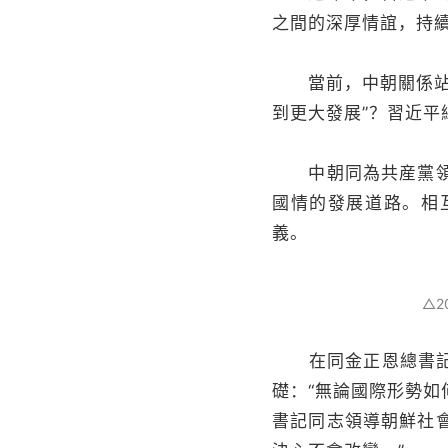
之間的深厚情誼，持
當前，中朝關係站在
到更大發展”？習近平
中朝同為共産黨領導
國情的發展道路。相
義。
△
在同金正恩總書記舉
礎：“無論國際形勢
書記同志領導朝鮮社