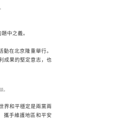
。
的題中之義。
活動在北京隆重舉行。
利成果的堅定意志，也
談。
世界和平穩定是兩黨兩
，攜手維護地區和平安