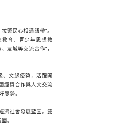
拉緊民心相通紐帶”。
統教育、青少年思想教
方、友城等交流合作”，
緣、文緣優勢，活躍開
國經貿合作與人文交流
向好態勢。
經濟社會發展藍圖。雙
氛圍。