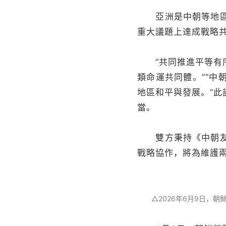
亞洲是中朝等地區國
重大議題上達成戰略
“共同推進平等有序
類命運共同體。”“
地區和平與發展。”
當。
雙方秉持《中朝友好
戰略協作，將為維護
△2026年6月9日，朝