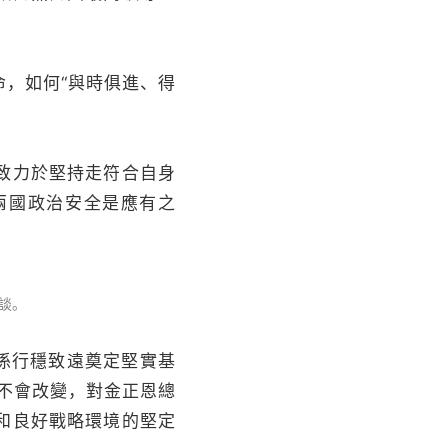
，如何“與時俱進、得
致力於堅持走符合自身
兩國政治安全是應有之
談。
係行穩致遠奠定堅實基
不會改變，對金正恩總
和良好戰略環境的堅定