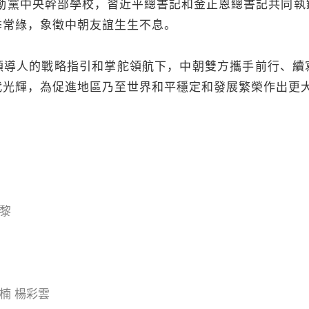
黨中央幹部學校，習近平總書記和金正恩總書記共同執
季常綠，象徵中朝友誼生生不息。
人的戰略指引和掌舵領航下，中朝雙方攜手前行、續
代光輝，為促進地區乃至世界和平穩定和發展繁榮作出更
黎
楠 楊彩雲