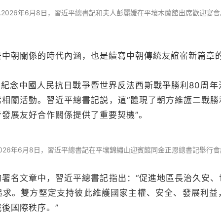
△2026年6月8日，習近平總書記和夫人彭麗媛在平壤木蘭館出席歡迎宴會
朝關係的時代內涵，也是續寫中朝傳統友誼嶄新篇章
，紀念中國人民抗日戰爭暨世界反法西斯戰爭勝利80周年
席相關活動。習近平總書記説，這“體現了朝方維護二戰勝
發展友好合作關係提供了重要契機”。
2026年6月8日，習近平總書記在平壤錦繡山迎賓館同金正恩總書記舉行會
名文章中，習近平總書記指出：“促進地區長治久安、
追求。雙方堅定支持彼此維護國家主權、安全、發展利益
後國際秩序。”