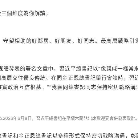
三個維度為你解讀。
望相助的好鄰居、好朋友、好同志。最高層戰略引
體發表的署名文章中，習近平總書記以“像親戚一樣常來
國高層交往優良傳統。在同金正恩總書記舉行會談時，習近
夯實政治互信根基。”“我願同總書記同志保持密切戰略溝
△2026年6月8日，習近平總書記在平壤木蘭館出席歡迎宴會併發表致辭
記和金正恩總書記以多種形式保持密切戰略溝通，彰