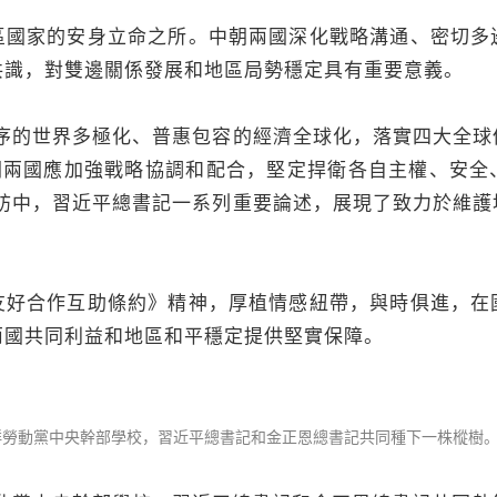
家的安身立命之所。中朝兩國深化戰略溝通、密切多
共識，對雙邊關係發展和地區局勢穩定具有重要意義。
的世界多極化、普惠包容的經濟全球化，落實四大全球
中朝兩國應加強戰略協調和配合，堅定捍衛各自主權、安全
此訪中，習近平總書記一系列重要論述，展現了致力於維護
合作互助條約》精神，厚植情感紐帶，與時俱進，在
兩國共同利益和地區和平穩定提供堅實保障。
鮮勞動黨中央幹部學校，習近平總書記和金正恩總書記共同種下一株樅樹