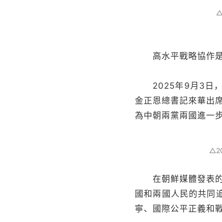
高水平戰略協作是中
2025年9月3日
金正恩總書記來華出
為中朝兩黨兩國進一步
△
在朝鮮媒體發表的署
國和兩國人民的共同
寧、國際公平正義和戰