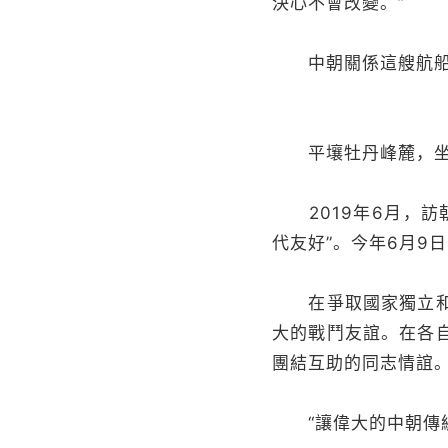
決心不會改變。”
中朝關係這艘航船有
平壤牡丹峰麓，坐落
2019年6月，訪
代友好”。今年6月9
在爭取國家獨立和民
大的戰鬥友誼。在各
團結互助的同志情誼
“讓偉大的中朝傳統