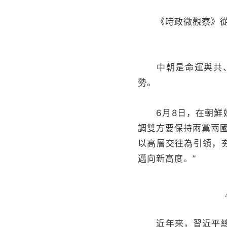
《時政微觀察》從
中朝是命運與共、守
勢。
6月8日，在朝鮮媒
調雙方要保持兩黨兩
以高層交往為引領，
邁向新高度。”
近年來，習近平總書