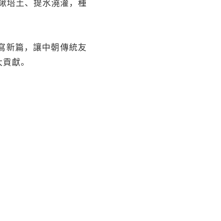
鍬培土、提水澆灌，種
寫新篇，讓中朝傳統友
大貢獻。