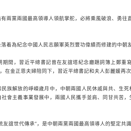
兩黨兩國最高領導人領航掌舵，必將乘風破浪、勇往
着為紀念中國人民志願軍英烈豐功偉績而修建的中朝
朝期間，習近平總書記曾在友誼塔紀念廳題詞簿上鄭重寫
日，在金正恩夫婦陪同下，習近平總書記和夫人彭麗媛再
族解放的崢嶸歲月中，中朝兩國人民休戚與共、生死
自社會主義事業發展中，兩國人民攜手並肩、同甘共苦，
。
友誼世代傳承”，是中朝兩黨兩國最高領導人的堅定共