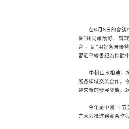
在6月8日的會談中
從“共同維護好、管
育”，到“用好各自優
習近平總書記為推動
中朝山水相連，擁有
展各領域交流合作。
迎來新的發展契機；2
今年是中國“十五五
方大力推進務實合作