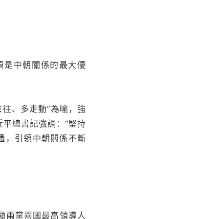
領是中朝關係的最大優
往、多走動”為喻，強
平總書記強調：“堅持
通，引領中朝關係不斷
。
顯兩黨兩國最高領導人