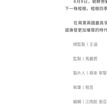
6月9日，朝鮮勞動
下一株樅樹。樅樹四
在兩黨兩國最高領導
誼煥發更加璀璨的時
總監製丨王涵
監製丨馬麗君
製片人丨興來 寧黎
執筆丨程昱
編輯丨江雨航 張亞