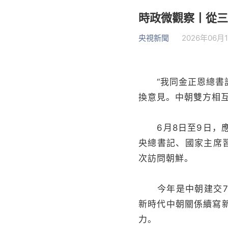
時政微觀察丨從三
央視新聞
2026年06月1
“我同金正恩總書記
換意見。中朝雙方相
6月8日至9日，應
央總書記、國家主席
次訪問朝鮮。
今年是中朝建交77
新時代中朝關係續寫
力。