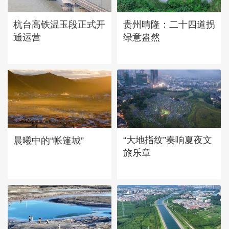
广西昭平: 高山秋茶采摘忙
杭台高铁温玉段正式开
贵州晴隆：二十四道拐
通运营
绿意盎然
“大地指纹”奏响夏夜文
晨曦中的“帐篷城”
旅乐章