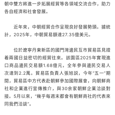
朝中雙方將進一步拓展經貿等各領域交流合作，助力
各自經濟和社會發展。
近年來，中朝經貿合作呈現良好發展勢頭。據統
計，2025年，中朝貿易額達27.35億美元。
位於遼寧丹東新區的國門灣邊民互市貿易區見證
着兩國日益密切的經貿往來。該園區2025年實現進
口商品邊民交易額1.68億元，全年參與邊民交易人
次達到2.2萬。貿易區負責人張旭説，今年“五一”期
間，貿易區中方代表赴朝鮮參加國際展會，向朝鮮商
社和企業進行宣傳推介，與30余家朝鮮企業洽談對
接。5月以來，“幾乎每週末都會有朝鮮商社的代表來
同我們洽談”。