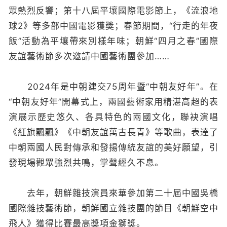
眾熱烈反響；第十八屆平壤國際電影節上，《流浪地
球2》等多部中國電影獲獎；春節期間，“行走的年夜
飯”活動為平壤帶來別樣年味；朝鮮“四月之春”國際
友誼藝術節多次邀請中國藝術團參加……
2024年是中朝建交75周年暨“中朝友好年”。在
“中朝友好年”開幕式上，兩國藝術家用精湛高超的表
演展示歷史悠久、各具特色的兩國文化，聯袂演唱
《紅旗飄飄》《中朝友誼萬古長青》等歌曲，表達了
中朝兩國人民對傳承和發揚傳統友誼的美好願望，引
發現場觀眾強烈共鳴，掌聲經久不息。
去年，朝鮮雜技演員來華參加第二十屆中國吳橋
國際雜技藝術節，朝鮮國立雜技團的節目《朝鮮空中
飛人》獲得比賽最高獎項金獅獎。