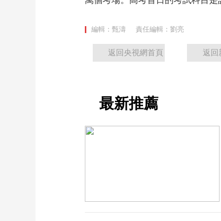
萬個考場。高考首日的考試科目是
編輯：甄濤
責任編輯：劉亮
返回央視網首頁
返回
最新推薦