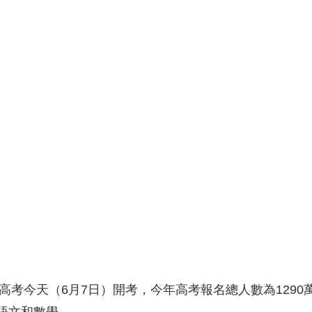
央博
非遺
文化
旅游
科普
健康
樂齡
閱讀
雲起
超級工廠
智敬中國
全民健康
顏選攻略
海洋
熱播榜
總台企業白名單
一高考今天（6月7日）開考，今年高考報名總人數為1290萬