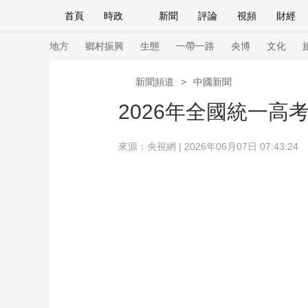
首頁
時政
新聞
評論
視頻
財經
人民領袖習近平
直播
海外頻道
片庫
iPanda
欄目大全
聯播+
English
中國領導人
節目單
Монгол
聽音
央視快評
微視頻
習
地方
鄉村振興
生態
一帶一路
央博
文化
新聞頻道
>
中國新聞
總台春晚
網絡春晚
共産黨員網
秧紀錄
2026年全國統一高
來源：央視網 | 2026年06月07日 07:43:24
新聞
國內
國際
評論
經濟
軍事
人民領袖習近平
聯播+
熱解讀
天天學習
視頻
小央視頻
小央直播
直播中國
熊貓
現場
前線
比劃
快看
藍海中國
新兵
體育
直播
競猜
2026年世界盃
2026
VIP會員
CCTV奧林匹克頻道
生活體育大會