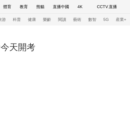
體育
教育
熊貓
直播中國
4K
CCTV.直播
式妙語
主持人
下載央視影音
熱解讀
天天學習
旅游
科普
健康
樂齡
閱讀
藝術
數智
5G
産業+
紀錄片網
國家大劇院
大型活動
考今天開考
科技
法治
文娛
人物
公益
圖片
習式妙語
央視快評
央視網評
光華銳評
鋒面
頻道
VR/AR
4K專區
全景新聞
請入列
人生第一次
人生第二次
年冬奧會
CBA
NBA
中超
國足
國際足球
網球
綜
體育江湖
文化體育
冰雪道路
足球道路