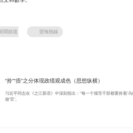
語文和數學。
新聞頻道
望海熱線
“拎”“捂”之分体现政绩观成色（思想纵横）
习近平同志在《之江新语》中深刻指出：“每一个领导干部都要拎着‘乌纱
做‘官’。