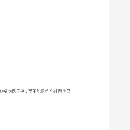
帽’为民干事，而不能捂着‘乌纱帽’为己