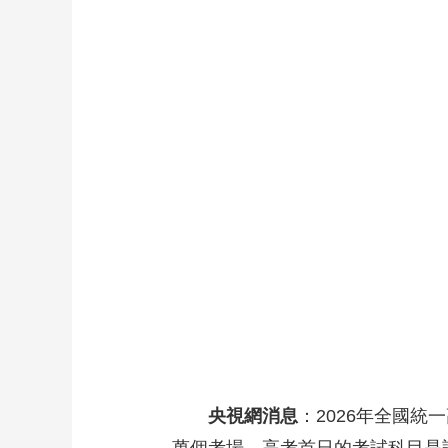
財經
教育
鄉村振興
生態環境
一帶一路
大國智造
大國展會
大國保險
雲頂對話
CCTV.節目官網
直播
節目單
欄目
片庫
央視網消息
：2026年全國統