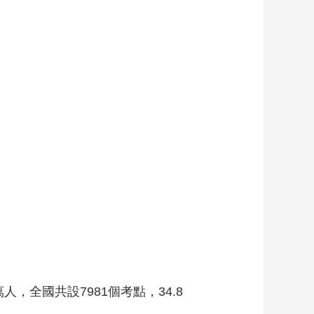
藝術
汽車
數智
5G
産業+
時尚
天氣
才藝
網展
央央好物
人，全國共設7981個考點，34.8