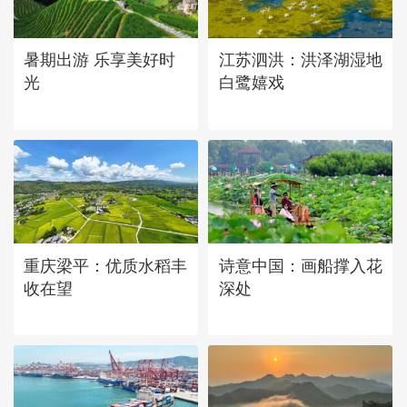
立秋近 采菱忙
暑期出游 乐享美好时
江苏泗洪：洪泽湖湿地
光
白鹭嬉戏
重庆梁平：优质水稻丰
诗意中国：画船撑入花
收在望
深处