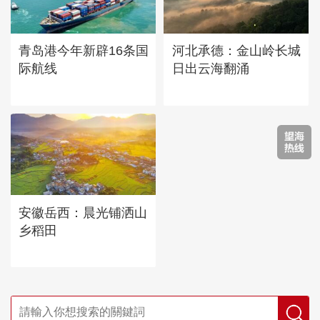
青岛港今年新辟16条国
河北承德：金山岭长城
际航线
日出云海翻涌
安徽岳西：晨光铺洒山
乡稻田