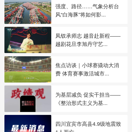
强度、路径……气象分析台
风“白海豚”将如何影...
凤钗承师志 越音赴新程——
越剧花旦李旭丹守艺...
焦点访谈｜小球赛撬动大消
费 体育赛事激活城市...
为基层减负 促实干担当——
《整治形式主义为基...
四川宜宾市高县4.9级地震致