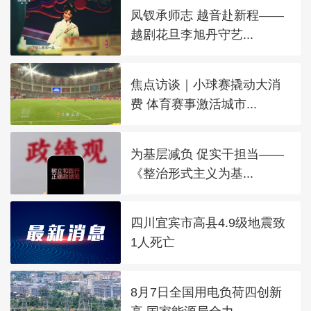
凤钗承师志 越音赴新程——
越剧花旦李旭丹守艺...
焦点访谈｜小球赛撬动大消
费 体育赛事激活城市...
为基层减负 促实干担当——
《整治形式主义为基...
四川宜宾市高县4.9级地震致
1人死亡
8月7日全国用电负荷四创新