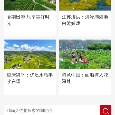
暑期出游 乐享美好时
江苏泗洪：洪泽湖湿地
光
白鹭嬉戏
重庆梁平：优质水稻丰
诗意中国：画船撑入花
收在望
深处