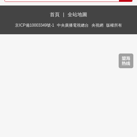
首頁
|
全站地圖
京ICP備10003349號-1
中央廣播電視總台
央視網
版權所有