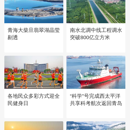
“大地指纹”奏响夏夜文旅乐
章
青海大柴旦翡翠湖晶莹
南水北调中线工程调水
剔透
突破800亿立方米
各地民众多彩方式迎全
“科学”号完成西太平洋
民健身日
共享科考航次返回青岛