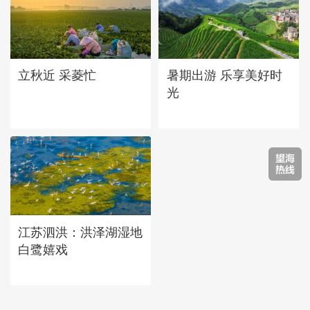
立秋近 采菱忙
暑期出游 乐享美好时
光
江苏泗洪：洪泽湖湿地
白鹭嬉戏