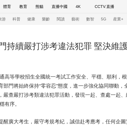
體育
教育
熊貓
直播中國
4K
CCTV.直播
式妙語
主持人
下載央視影音
熱解讀
天天學習
旅游
科普
健康
樂齡
閱讀
藝術
數智
5G
産業+
紀錄片網
國家大劇院
大型活動
門持續嚴打涉考違法犯罪 堅決維護2
科技
法治
文娛
人物
公益
圖片
習式妙語
央視快評
央視網評
光華銳評
鋒面
年普通高等學校招生全國統一考試工作安全、平穩、順利，
育部門將始終保持“零容忍”態度，進一步強化協同聯動，
頻道
VR/AR
4K專區
全景新聞
，嚴查嚴打涉考類違法犯罪活動，發現一起、查處一起、
請入列
人生第一次
人生第二次
平穩有序。
年冬奧會
CBA
NBA
中超
國足
國際足球
網球
綜
提醒廣大考生，嚴守考規考紀，誠信赴考應考，任何企圖
體育江湖
文化體育
冰雪道路
足球道路