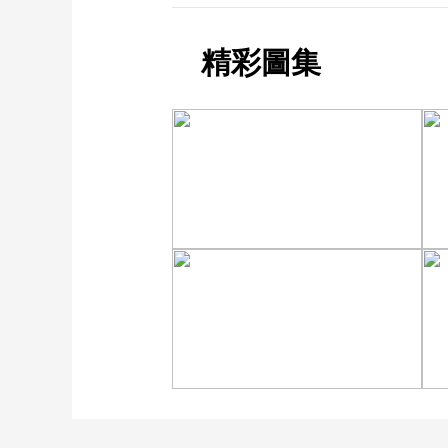
精彩圖集
诗意中国：画船撑入花深
处