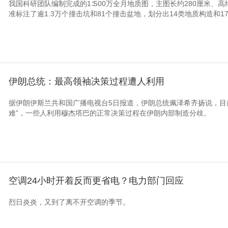
我国科研团队编制完成的1∶500万全月地质图，主图长约280厘米、
准标注了逾1.3万个撞击坑和81个撞击盆地，划分出14类地质构造和1
伊朗总统：最高领袖决策过程遭人利用
据伊朗伊斯兰共和国广播电视台5日报道，伊朗总统佩泽希齐扬说，目
难”，一些人利用穆杰塔巴的正常决策过程在伊朗内部制造分歧。
空调24小时开着反而更省电？电力部门回应
烈日炎炎，又到了离不开空调的季节。