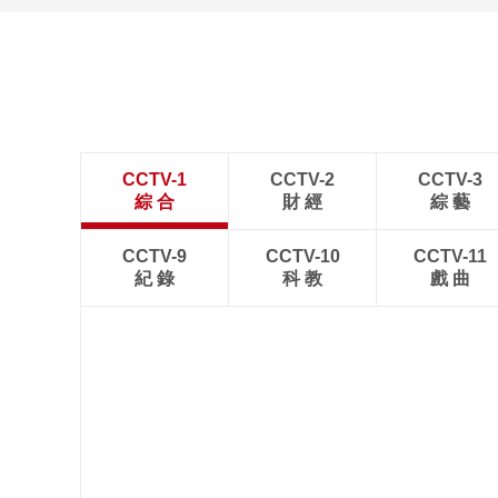
新疆伊犁：那拉提夏季风
光如画 游人如织
CCTV-1
CCTV-2
CCTV-3
綜 合
財 經
綜 藝
CCTV-9
CCTV-10
CCTV-11
紀 錄
科 教
戲 曲