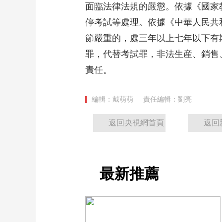
面臨法律法規的嚴懲。依據《國家
財經
教育
鄉村振興
生態環境
一帶一路
停考試等處理。依據《中華人民共
大國智造
大國展會
大國保險
雲頂對話
節嚴重的，處三年以上七年以下有
罪，代替考試罪，非法生産、銷售
責任。
CCTV.節目官網
直播
節目單
欄目
片庫
編輯：戴萌萌
責任編輯：劉亮
返回央視網首頁
返回
最新推薦