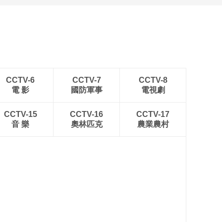
四川眉山：瓦屋峨眉同框
入画来
CCTV-6
CCTV-7
CCTV-8
電 影
國防軍事
電視劇
CCTV-15
CCTV-16
CCTV-17
音 樂
奧林匹克
農業農村