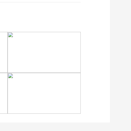
安徽岳西：晨光铺洒山乡
稻田