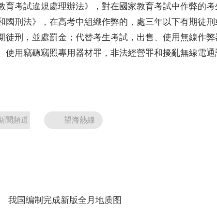
教育考試違規處理辦法》，對在國家教育考試中作弊的考
央博
非遺
文化
旅游
科普
健康
樂齡
閱讀
和國刑法》，在高考中組織作弊的，處三年以下有期徒刑
雲起
超級工廠
智敬中國
全民健康
顏選攻略
海洋
期徒刑，並處罰金；代替考生考試，出售、使用無線作弊
、使用竊聽竊照專用器材罪，非法經營罪和擾亂無線電通
收視榜
總台企業白名單
新聞頻道
望海熱線
我国编制完成新版全月地质图