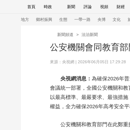
首頁
時政
新聞
評論
視頻
財經
人民領袖習近平
直播
海外頻道
片庫
iPanda
欄目大全
聯播+
English
中國領導人
節目單
Монгол
聽音
央視快評
微視頻
習
地方
鄉村振興
生態
一帶一路
央博
文化
新聞頻道
>
法治新聞
總台春晚
網絡春晚
共産黨員網
秧紀錄
公安機關會同教育部
來源：央視網 | 2026年06月05日 17:29:28
新聞
國內
國際
評論
經濟
軍事
人民領袖習近平
聯播+
熱解讀
天天學習
央視網消息：
為確保2026
會議統一部署，全國公安機關和教
視頻
小央視頻
小央直播
直播中國
熊貓
以最高標準、最嚴要求、最強措施
現場
前線
比劃
快看
藍海中國
新兵
權益，全力確保2026年高考安全
體育
直播
競猜
2026年世界盃
2026
公安機關和教育部門在此鄭重
VIP會員
CCTV奧林匹克頻道
生活體育大會