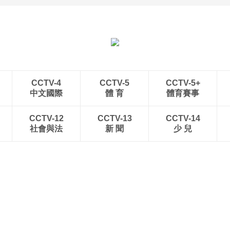
“空中校车”托举云端求学
三亚迎来暑期旅游旺季 多
路
举措保障服务质量
CCTV-4
CCTV-5
CCTV-5+
中文國際
體 育
體育賽事
CCTV-12
CCTV-13
CCTV-14
社會與法
新 聞
少 兒