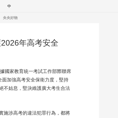
中
央央好物
026年高考安全
根據國家教育統一考試工作部際聯席
全面加強高考安全保衛力度，堅持
絕不姑息，堅決維護廣大考生合法
合體育
亞冬會
實施涉高考的違法犯罪行為，都將