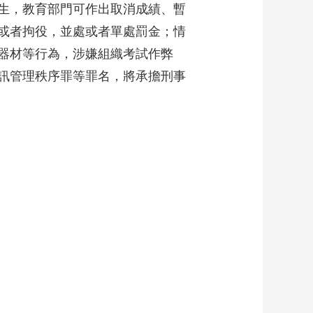
生，教育部門可作出取消成績、暫
藝術
汽車
數智
5G
産業+
或者拘役，並處或者單處罰金；情
時尚
天氣
才藝
網展
央央好物
器材等行為，涉嫌組織考試作弊
訊管理秩序罪等罪名，將承擔刑事