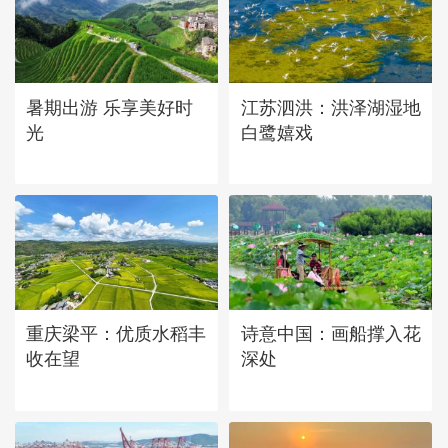
立秋近 采菱忙
暑期出游 乐享美好时
江苏泗洪：洪泽湖湿地
光
白鹭嬉戏
重庆梁平：优质水稻丰
诗意中国：画船撑入花
收在望
深处