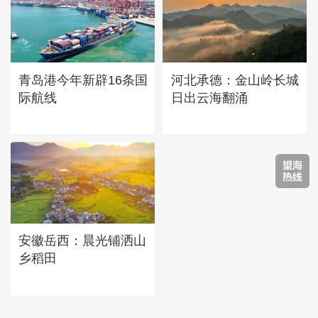
青岛港今年新辟16条国
河北承德：金山岭长城
际航线
日出云海翻涌
安徽岳西：晨光铺洒山
乡稻田