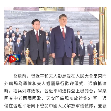
會談前，習近平和夫人彭麗媛在人民大會堂東門
外廣場為通倫和夫人娜麗舉行歡迎儀式。通倫抵達
時，禮兵列隊致敬。習近平和通倫登上檢閱台，軍樂
團奏中老兩國國歌，天安門廣場鳴放禮炮21響。通
倫在習近平陪同下檢閱中國人民解放軍儀仗隊，並觀