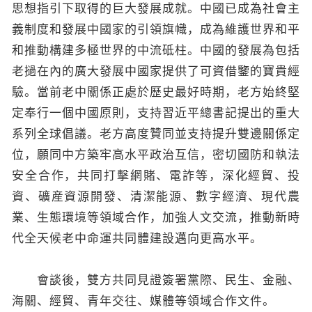
思想指引下取得的巨大發展成就。中國已成為社會主
義制度和發展中國家的引領旗幟，成為維護世界和平
和推動構建多極世界的中流砥柱。中國的發展為包括
老撾在內的廣大發展中國家提供了可資借鑒的寶貴經
驗。當前老中關係正處於歷史最好時期，老方始終堅
定奉行一個中國原則，支持習近平總書記提出的重大
系列全球倡議。老方高度贊同並支持提升雙邊關係定
位，願同中方築牢高水平政治互信，密切國防和執法
安全合作，共同打擊網賭、電詐等，深化經貿、投
資、礦産資源開發、清潔能源、數字經濟、現代農
業、生態環境等領域合作，加強人文交流，推動新時
代全天候老中命運共同體建設邁向更高水平。
會談後，雙方共同見證簽署黨際、民生、金融、
海關、經貿、青年交往、媒體等領域合作文件。