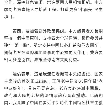
合作，深挖紅色資源，增進兩國人民相知相親。中方
願同老方實施人才培訓工程，打造更多“小而美”民生
項目。
第四，要加強對外政策協調。中方讚賞老方長期
堅持一個中國原則，支持四大全球倡議，積極參與共
建“一帶一路”，堅定支持中國核心利益和重大關切。
期待老方在國際和地區事務中發揮更大作用。雙方要
密切多邊協作，維護全球南方共同利益。
通倫表示，這是我連任老撾黨中央總書記、國家
主席後的首次正式出訪，正值老中建交65周年暨“老
中友好年”，具有重要意義。老方衷心感謝中國黨、
政府和人民對老撾的深情厚誼和寶貴援助。此訪期
間，我見證了中國在習近平新時代中國特色社會主義