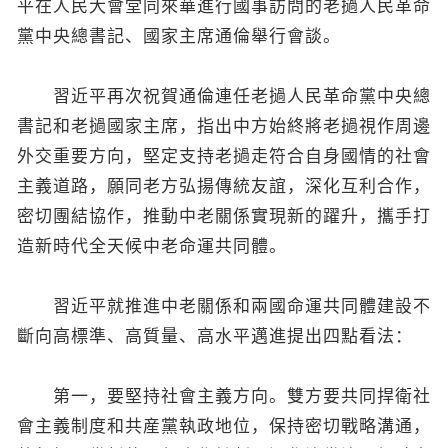
平在人民大會堂同來華進行國事訪問的老撾人民革命
黨中央總書記、國家主席通倫舉行會談。
習近平再次祝賀通倫連任老撾人民革命黨中央總
書記和老撾國家主席，指出中方始終將老撾視作周邊
外交重要方向，堅定支持老撾走符合自身國情的社會
主義道路，願同老方弘揚傳統友誼，深化互利合作，
密切團結協作，推動中老關係實現新的躍升，攜手打
造新時代全天候中老命運共同體。
習近平就推進中老關係和兩國命運共同體建設不
斷向高標準、高質量、高水平邁進提出四點看法：
第一，要堅持社會主義方向。雙方要共同捍衛社
會主義制度和共産黨執政地位，保持密切戰略溝通，