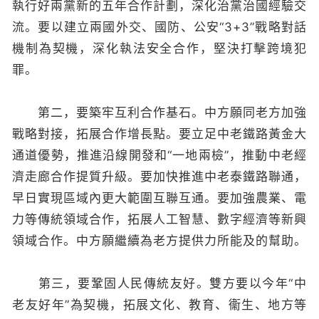
執行好兩黨新的五年合作計劃，深化治黨治國經驗交
流。要以建立兩國外交、國防、公安“3+3”戰略對話
機制為契機，深化執法安全合作，堅決打擊跨境犯
罪。
第二，要築牢互利合作基石。中方願同老方加強
戰略對接，拓展合作增長點。要立足中老鐵路黃金大
通道優勢，推進沿線開發和“一地兩檢”，推動中老經
濟走廊合作提質升級。要加快推進中老泰鐵路聯通，
早日實現區域內更大範圍互聯互通。要加強農業、電
力等傳統領域合作，拓展人工智慧、數字經濟等新興
領域合作。中方願繼續為老方提供力所能及的幫助。
第三，要鞏固人民傳統友好。雙方要以今年“中
老友好年”為契機，拓展文化、教育、衞生、地方等