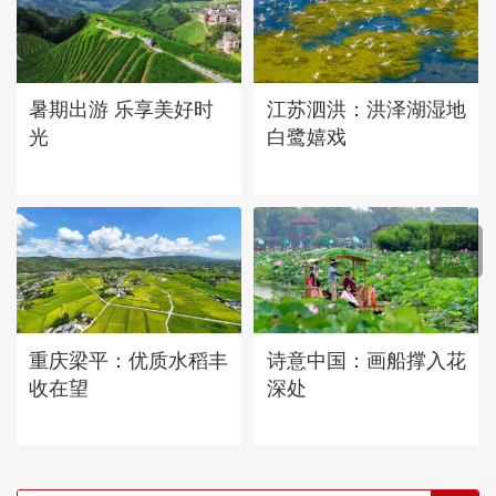
暑期出游 乐享美好时
江苏泗洪：洪泽湖湿地
光
白鹭嬉戏
重庆梁平：优质水稻丰
诗意中国：画船撑入花
收在望
深处