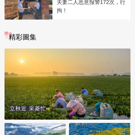
夫妻二人恶意报警172次，行
拘！
精彩圖集
立秋近 采菱忙