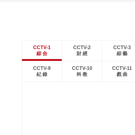
诗意中国：画船撑入花深
处
CCTV-1
CCTV-2
CCTV-3
綜 合
財 經
綜 藝
CCTV-9
CCTV-10
CCTV-11
紀 錄
科 教
戲 曲