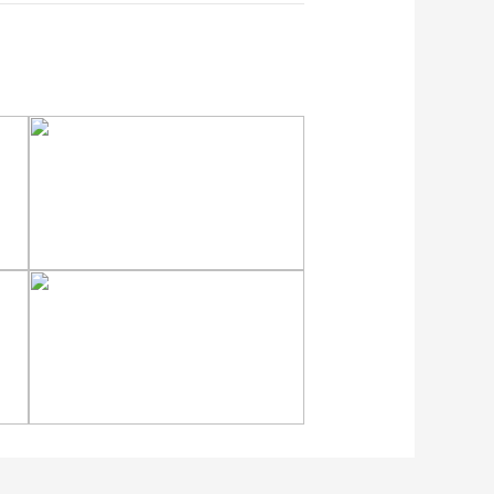
重庆梁平：优质水稻丰收
在望