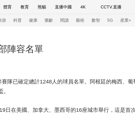
體育
教育
熊貓
直播中國
4K
CCTV.直播
式妙語
主持人
下載央視影音
熱解讀
天天學習
旅游
科普
健康
樂齡
閱讀
藝術
數智
5G
産業+
紀錄片網
國家大劇院
大型活動
部陣容名單
科技
法治
文娛
人物
公益
圖片
習式妙語
央視快評
央視網評
光華銳評
鋒面
賽隊已確定總計1248人的球員名單。阿根廷的梅西、葡
盃。
頻道
VR/AR
4K專區
全景新聞
請入列
人生第一次
人生第二次
9日在美國、加拿大、墨西哥的16座城市舉行，這是首
年冬奧會
CBA
NBA
中超
國足
國際足球
網球
綜
體育江湖
文化體育
冰雪道路
足球道路