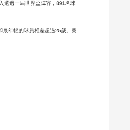
選過一屆世界盃陣容，891名球
藝術
汽車
數智
5G
産業+
時尚
天氣
才藝
網展
央央好物
最年輕的球員相差超過25歲。賽