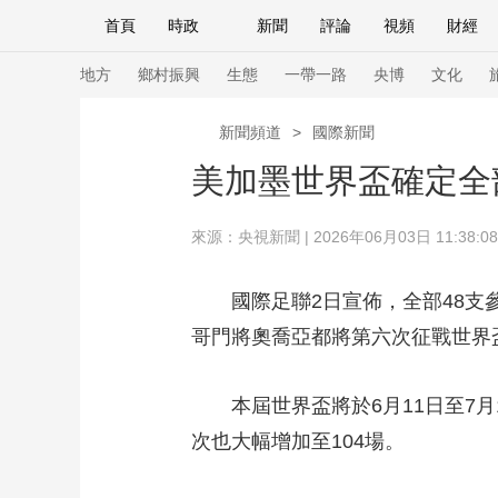
首頁
時政
新聞
評論
視頻
財經
人民領袖習近平
直播
海外頻道
片庫
iPanda
欄目大全
聯播+
English
中國領導人
節目單
Монгол
聽音
央視快評
微視頻
習
地方
鄉村振興
生態
一帶一路
央博
文化
新聞頻道
>
國際新聞
總台春晚
網絡春晚
共産黨員網
秧紀錄
美加墨世界盃確定全
來源：
央視新聞
| 2026年06月03日 11:38:08
新聞
國內
國際
評論
經濟
軍事
人民領袖習近平
聯播+
熱解讀
天天學習
國際足聯2日宣佈，全部48支參
哥門將奧喬亞都將第六次征戰世界
視頻
小央視頻
小央直播
直播中國
熊貓
現場
前線
比劃
快看
藍海中國
新兵
本屆世界盃將於6月11日至7月1
體育
直播
次也大幅增加至104場。
競猜
2026年世界盃
2026
VIP會員
CCTV奧林匹克頻道
生活體育大會