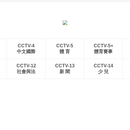
青岛港今年新辟16条国际
河北承德：金山岭长城日
航线
出云海翻涌
CCTV-4
CCTV-5
CCTV-5+
中文國際
體 育
體育賽事
CCTV-12
CCTV-13
CCTV-14
社會與法
新 聞
少 兒