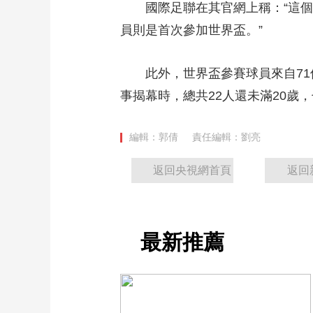
國際足聯在其官網上稱：“這個名
財經
教育
鄉村振興
生態環境
一帶一路
員則是首次參加世界盃。”
大國智造
大國展會
大國保險
雲頂對話
此外，世界盃參賽球員來自71個
事揭幕時，總共22人還未滿20歲
CCTV.節目官網
直播
節目單
欄目
片庫
編輯：郭倩
責任編輯：劉亮
返回央視網首頁
返回
最新推薦