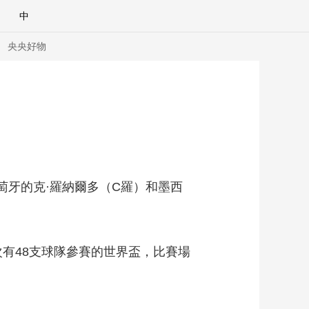
中
央央好物
萄牙的克·羅納爾多（C羅）和墨西
次有48支球隊參賽的世界盃，比賽場
合體育
亞冬會