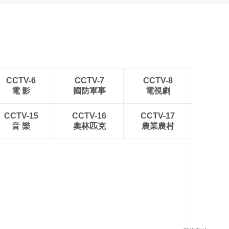
安徽岳西：晨光铺洒山乡
稻田
CCTV-6
CCTV-7
CCTV-8
電 影
國防軍事
電視劇
CCTV-15
CCTV-16
CCTV-17
音 樂
奧林匹克
農業農村