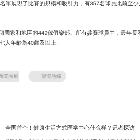
單展現了比賽的規模和吸引力，有357名球員此前至少入
央博
非遺
文化
旅游
科普
健康
樂齡
閱讀
雲起
超級工廠
智敬中國
全民健康
顏選攻略
海洋
國家和地區的449傢俱樂部。所有參賽球員中，最年長和
，七人年齡為40歲及以上。
熱播榜
總台企業白名單
新聞頻道
望海熱線
全国首个！健康生活方式医学中心什么样？记者探访