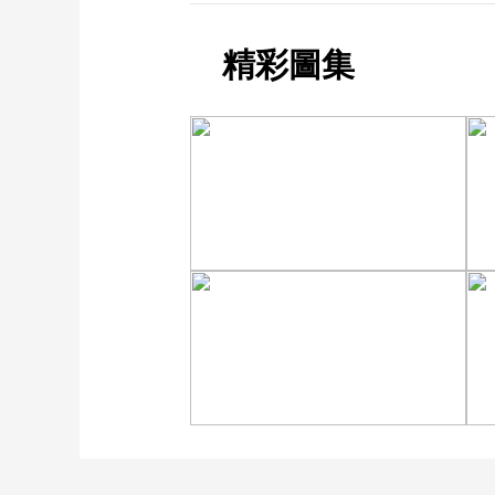
精彩圖集
立秋近 采菱忙