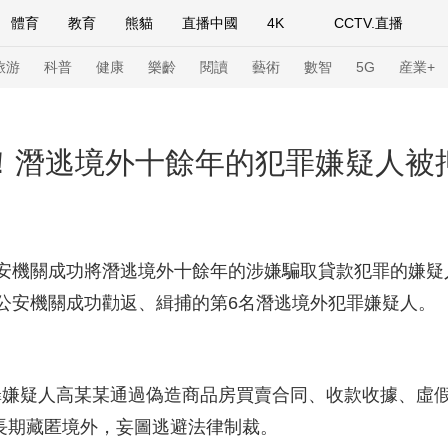
體育
教育
熊貓
直播中國
4K
CCTV.直播
式妙語
主持人
下載央視影音
熱解讀
天天學習
旅游
科普
健康
樂齡
閱讀
藝術
數智
5G
産業+
紀錄片網
國家大劇院
大型活動
元！潛逃境外十餘年的犯罪嫌疑人被
科技
法治
文娛
人物
公益
圖片
習式妙語
央視快評
央視網評
光華銳評
鋒面
關成功將潛逃境外十餘年的涉嫌騙取貸款犯罪的嫌疑人
公安機關成功勸返、緝捕的第6名潛逃境外犯罪嫌疑人。
頻道
VR/AR
4K專區
全景新聞
請入列
人生第一次
人生第二次
罪嫌疑人高某某通過偽造商品房買賣合同、收款收據、虛
年冬奧會
CBA
NBA
中超
國足
國際足球
網球
綜
並長期藏匿境外，妄圖逃避法律制裁。
體育江湖
文化體育
冰雪道路
足球道路