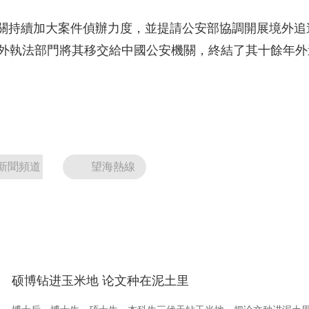
央博
非遺
文化
旅游
科普
健康
樂齡
閱讀
續加大案件偵辦力度，並提請公安部協調開展境外追逃工作
雲起
超級工廠
智敬中國
全民健康
顏選攻略
海洋
境外執法部門將其移交給中國公安機關，終結了其十餘年外
熱播榜
總台企業白名單
新聞頻道
望海熱線
硕博钻进玉米地 论文种在泥土里