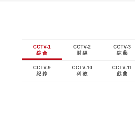
新疆伊犁：那拉提夏季风
光如画 游人如织
CCTV-1
CCTV-2
CCTV-3
綜 合
財 經
綜 藝
CCTV-9
CCTV-10
CCTV-11
紀 錄
科 教
戲 曲