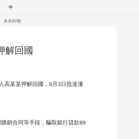
中
央央好物
押解回國
高某某押解回國，6月3日抵達瀋
假購銷合同等手段，騙取銀行貸款89
合體育
亞冬會