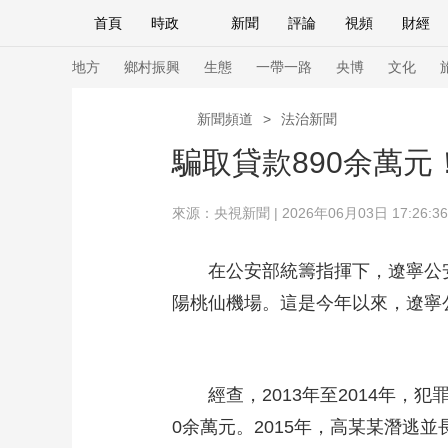
首頁
時政
新聞
評論
視頻
財經
人民領袖習近平
直播
海外頻道
片庫
iPanda
欄目大全
聯播+
English
中國領導人
節目單
Монгол
聽音
央視快評
微視頻
習
地方
鄉村振興
生態
一帶一路
央博
文化
新聞頻道
>
法治新聞
總台春晚
網絡春晚
共産黨員網
秧紀錄
騙取貸款890余萬
來源：
央視新聞
| 2026年06月03日 17:26:36
新聞
國內
國際
評論
經濟
軍事
人民領袖習近平
聯播+
熱解讀
天天學習
在公安部統籌指揮下，遼寧公安機
陽桃仙機場。這是今年以來，遼寧
視頻
小央視頻
小央直播
直播中國
熊貓
現場
前線
比劃
快看
藍海中國
新兵
經查，2013年至2014年，犯
體育
直播
競猜
2026年世界盃
2026
0余萬元。2015年，高某某潛逃
VIP會員
CCTV奧林匹克頻道
生活體育大會