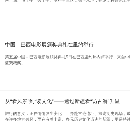
博士后、博士生、硕士生、本科生三伏天钻玉米地，把论文种进泥土
中国－巴西电影展颁奖典礼在里约举行
第五届中国－巴西电影展颁奖典礼5日在巴西里约热内卢举行，来自中
蓝鹦鹉奖。
从“看风景”到“读文化”——透过新疆看“访古游”升温
旅行的意义，正在悄悄发生变化——奔赴古迹遗址、探访历史现场，
在许多地方兴起，而在有着丰富、多元历史文化遗迹的新疆，更是持