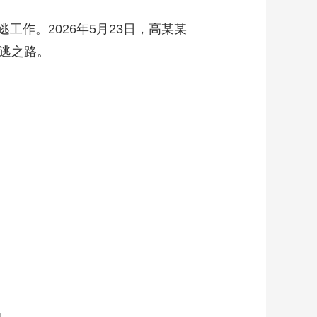
藝術
汽車
數智
5G
産業+
。2026年5月23日，高某某
時尚
天氣
才藝
網展
央央好物
逃之路。