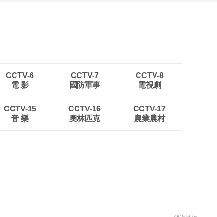
四川眉山：瓦屋峨眉同框
入画来
CCTV-6
CCTV-7
CCTV-8
電 影
國防軍事
電視劇
CCTV-15
CCTV-16
CCTV-17
音 樂
奧林匹克
農業農村