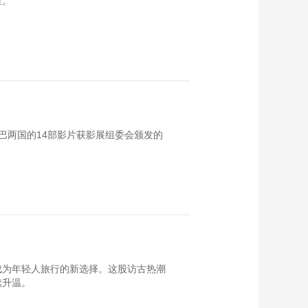
里。
巴两国的14部影片获影展组委会颁发的
成为年轻人旅行的新选择。这股访古热潮
续升温。