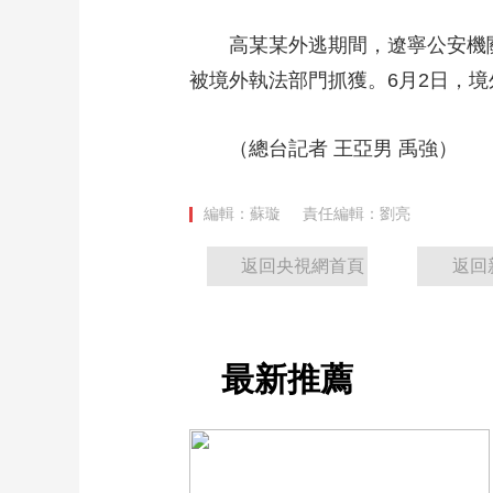
財經
教育
鄉村振興
生態環境
一帶一路
高某某外逃期間，遼寧公安機關持
大國智造
大國展會
大國保險
雲頂對話
被境外執法部門抓獲。6月2日，
（總台記者 王亞男 禹強）
CCTV.節目官網
直播
節目單
欄目
片庫
編輯：蘇璇
責任編輯：劉亮
返回央視網首頁
返回
最新推薦