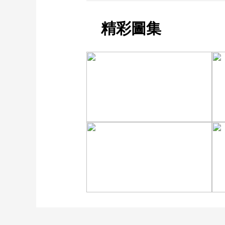
精彩圖集
诗意中国：画船撑入花深
处