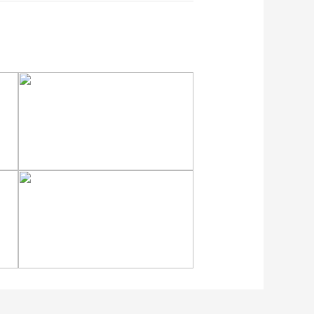
安徽岳西：晨光铺洒山乡
稻田