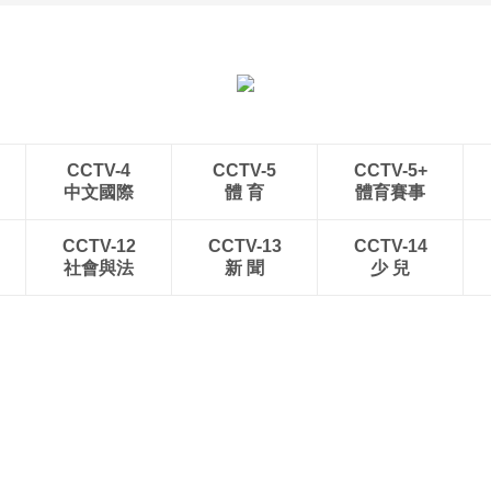
“空中校车”托举云端求学
三亚迎来暑期旅游旺季 多
路
举措保障服务质量
CCTV-4
CCTV-5
CCTV-5+
中文國際
體 育
體育賽事
CCTV-12
CCTV-13
CCTV-14
社會與法
新 聞
少 兒