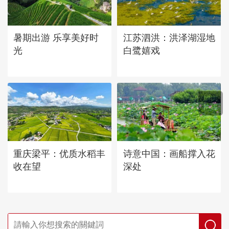
暑期出游 乐享美好时
江苏泗洪：洪泽湖湿地
光
白鹭嬉戏
重庆梁平：优质水稻丰
诗意中国：画船撑入花
收在望
深处