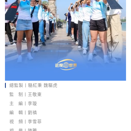
總監製丨駱紅秉 魏驅虎
監 制丨王敬東
主 編丨李璇
編 輯丨劉禛
視 頻丨李雪菲
視 覺丨陳騰