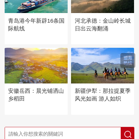
青岛港今年新辟16条国
河北承德：金山岭长城
际航线
日出云海翻涌
安徽岳西：晨光铺洒山
新疆伊犁：那拉提夏季
乡稻田
风光如画 游人如织