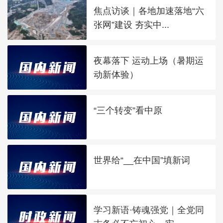
焦点访谈｜各地加速落地“六
张网”建设 夯实中...
夜幕落下 运动上场（暑期运
动新体验）
“三个转变”看中原
世界给“__在中国”填新词
学习新语·铸魂强党｜全党同