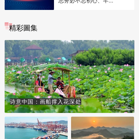
志务必不忘初心、牢...
精彩圖集
诗意中国：画船撑入花深处