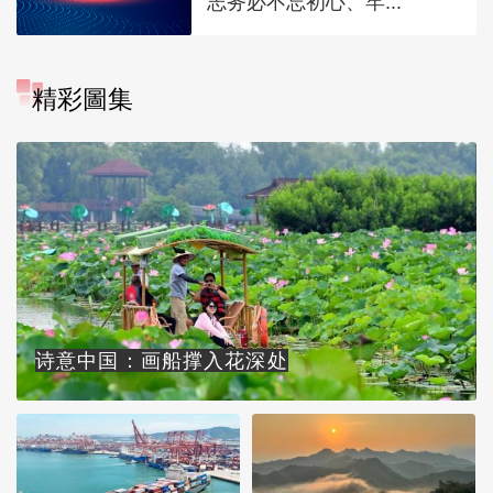
志务必不忘初心、牢...
精彩圖集
诗意中国：画船撑入花深处