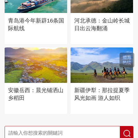
青岛港今年新辟16条国
河北承德：金山岭长城
际航线
日出云海翻涌
安徽岳西：晨光铺洒山
新疆伊犁：那拉提夏季
乡稻田
风光如画 游人如织