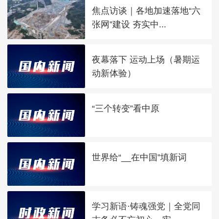
焦点访谈｜各地加速落地“六
张网”建设 夯实中...
夜幕落下 运动上场（暑期运
动新体验）
“三个转变”看中原
世界给“__在中国”填新词
学习新语·铸魂强党｜全党同