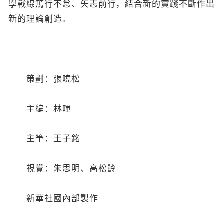
學戰線篤行不怠、矢志前行，結合新的實踐不斷作出
新的理論創造。
策劃：張曉松
主編：林暉
主筆：王子銘
視覺：朱思明、高松齡
新華社國內部製作