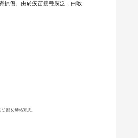
膚損傷。由於疫苗接種廣泛，白喉
藝術
汽車
數智
5G
産業+
時尚
天氣
才藝
網展
央央好物
国防部长赫格塞思。