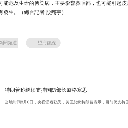
能危及生命的傳染病，主要影響鼻咽部，也可能引起皮
央博
非遺
文化
旅游
科普
健康
樂齡
閱讀
有發生。（總台記者 殷翔宇）
雲起
超級工廠
智敬中國
全民健康
顏選攻略
海洋
新聞頻道
望海熱線
熱播榜
總台企業白名單
特朗普称继续支持国防部长赫格塞思
当地时间8月6日，央视记者获悉，美国总统特朗普表示，目前仍支持