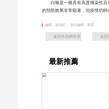
白喉是一種具有高度傳染性且可
財經
教育
鄉村振興
生態環境
一帶一路
的預防效果非常顯著，但疫情仍時
大國智造
大國展會
大國保險
雲頂對話
編輯：謝博韜
責任編輯：劉亮
返回央視網首頁
返回
CCTV.節目官網
直播
節目單
欄目
片庫
最新推薦