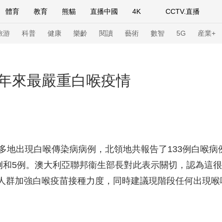
體育
教育
熊貓
直播中國
4K
CCTV.直播
式妙語
主持人
下載央視影音
熱解讀
天天學習
旅游
科普
健康
樂齡
閱讀
藝術
數智
5G
産業+
紀錄片網
國家大劇院
大型活動
年來最嚴重白喉疫情
科技
法治
文娛
人物
公益
圖片
習式妙語
央視快評
央視網評
光華銳評
鋒面
亞多地出現白喉傳染病病例，北領地共報告了133例白喉
頻道
VR/AR
4K專區
全景新聞
6例和5例。澳大利亞聯邦衞生部長對此表示關切，認為這
請入列
人生第一次
人生第二次
人群加強白喉疫苗接種力度，同時建議現階段任何出現喉
年冬奧會
CBA
NBA
中超
國足
國際足球
網球
綜
體育江湖
文化體育
冰雪道路
足球道路