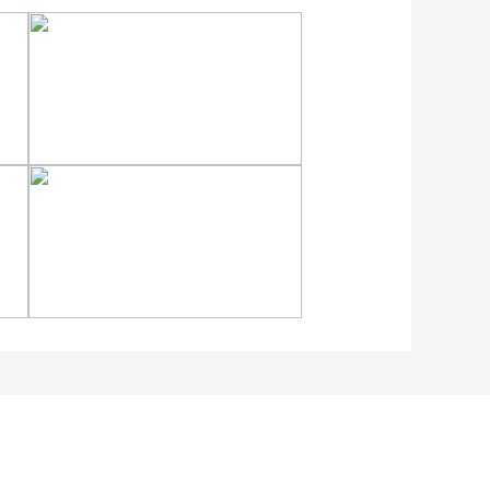
安徽岳西：晨光铺洒山乡
稻田
四川眉山：瓦屋峨眉同框
入画来