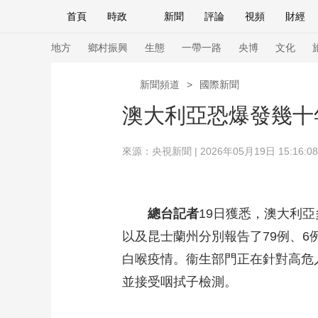
首頁
時政
新聞
評論
視頻
財經
人民領袖習近平
直播
海外頻道
片庫
iPanda
欄目大全
聯播+
English
中國領導人
節目單
Монгол
聽音
央視快評
微視頻
習
地方
鄉村振興
生態
一帶一路
央博
文化
新聞頻道
>
國際新聞
總台春晚
網絡春晚
共産黨員網
秧紀錄
澳大利亞恐爆發幾十
來源：
央視新聞
| 2026年05月19日 15:16:08
新聞
國內
國際
評論
經濟
軍事
人民領袖習近平
聯播+
熱解讀
天天學習
總台記者
19日獲悉，澳大利
視頻
小央視頻
小央直播
直播中國
熊貓
以及昆士蘭州分別報告了79例、
現場
前線
比劃
快看
藍海中國
新兵
白喉疫情。衞生部門正在針對高危
體育
直播
並接受咽拭子檢測。
競猜
2026年世界盃
2026
VIP會員
CCTV奧林匹克頻道
生活體育大會