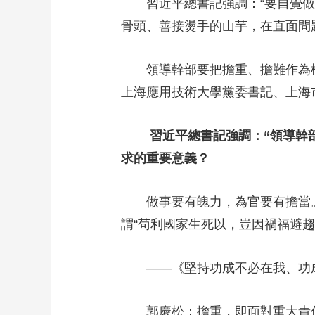
習近平總書記強調：“要自覺做
財經
教育
鄉村振興
生態環境
一帶一路
骨頭、善接燙手的山芋，在直面問
大國智造
大國展會
大國保險
雲頂對話
領導幹部要把擔重、擔難作為檢
上海應用技術大學黨委書記、上海
習近平總書記強調：“領導幹
CCTV.節目官網
直播
節目單
欄目
片庫
求的重要意義？
做事要有魄力，為官要有擔當。
謂“茍利國家生死以，豈因禍福避趨
——《堅持功成不必在我、功成
郭慶松：擔重，即面對重大責任