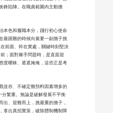
衝鋒陷陣。在職責範圍內主動擔
治本色和履職本分，踐行初心使命
是在最困難的時候向黨要一副擔子挑
想在前面、幹在實處，關鍵時刻堅決
不前；面對棘手問題時，是直面迎
態度曖昧、遮遮掩掩，這些正是考
戰並存、不確定難預料因素增多的
十分繁重。無論是破解發展不平衡
而出、迎難而上，挑最重的擔子，
，拿出真招實策，破除體制機制障