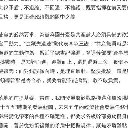
尖銳矛盾，不退縮、不回避、不推諉，既要指揮在前又要
品格，更是正確政績觀的題中之義。
命的必然要求。為黨為國分憂是共産黨人必須具備的政
奮鬥動力。“進藏先遣連”黨代表李狄三説：“共産黨員就
黨奉獻的主動作為。習近平總書記強調，領導幹部要“逢事
險挑戰時，是知難而進、迎難而上，還是退避三舍、畏懼
避躲閃；面對錯誤傾向時，是理直氣壯、堅決批駁，還是
一名領導幹部是否合格，就要看能不能擔當、敢不敢負責。
地的前提基礎。當前，我國發展處於戰略機遇和風險挑
“十五五”時期的發展藍圖，未來五年的經濟社會發展任務
環境變化帶來的各種不確定性，都要求各級幹部勇於挺身
難關，善於從紛繁複雜的矛盾中把握規律，聚焦矛盾難點