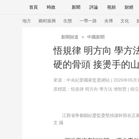
首頁
時政
新聞
評論
視頻
財經
人民領袖習近平
直播
海外頻道
片庫
iPanda
欄目大全
聯播+
English
中國領導人
節目單
Монгол
聽音
央視快評
微視頻
習
地方
鄉村振興
生態
一帶一路
央博
文化
新聞頻道
>
中國新聞
總台春晚
網絡春晚
共産黨員網
秧紀錄
悟規律 明方向 學方
硬的骨頭 接燙手的
新聞
國內
國際
評論
經濟
軍事
來源：
中央紀委國家監委網站
| 2026年05月1
人民領袖習近平
聯播+
熱解讀
天天學習
原標題：悟規律 明方向 學方法 增智慧 | 
視頻
小央視頻
小央直播
直播中國
熊貓
現場
前線
比劃
快看
藍海中國
新兵
江西省寧都縣紀委監委堅持讓幹部在正風肅
體育
直播
文 攝
競猜
2026年世界盃
2026
VIP會員
CCTV奧林匹克頻道
生活體育大會