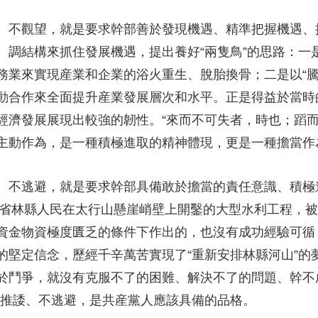
不觀望，就是要求幹部善於發現機遇、精準把握機遇、
調結構來抓住發展機遇，提出養好“兩隻鳥”的思路：一是
務業來實現産業和企業的浴火重生、脫胎換骨；二是以“騰
動合作來全面提升産業發展層次和水平。正是得益於當時
經濟發展展現出較強的韌性。“來而不可失者，時也；蹈而
主動作為，是一種積極進取的精神體現，更是一種擔當作
不逃避，就是要求幹部具備敢於擔當的責任意識、積極
南省林縣人民在太行山懸崖峭壁上開鑿的大型水利工程，被
是在資金物資極度匱乏的條件下作出的，也沒有成功經驗可
的堅定信念，歷經千辛萬苦實現了“重新安排林縣河山”的
於鬥爭，就沒有克服不了的困難、解決不了的問題、幹不
不推諉、不逃避，是共産黨人應該具備的品格。