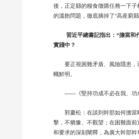
後，正定縣的糧食徵購任務一下子
的溫飽問題，徹底摘掉了“高産窮
習近平總書記指出：“擔當和
實踐中？
要正視困難矛盾、風險隱患，迎
幟鮮明。
——《堅持功成不必在我、功成
郭慶松：在談到幹部如何擔當時
擊，不猶豫、不觀望；在困難面前
和要求的深刻闡釋，為廣大幹部幹