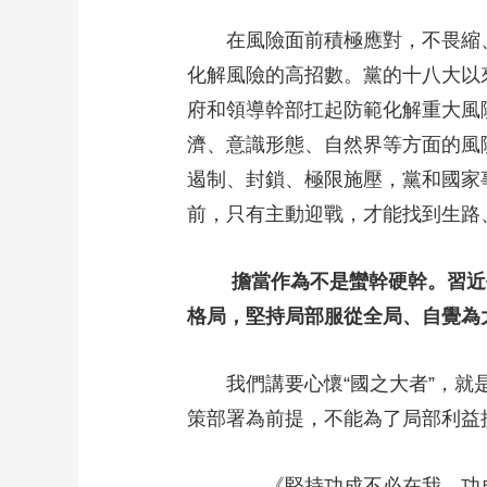
在風險面前積極應對，不畏縮、
化解風險的高招數。黨的十八大以
府和領導幹部扛起防範化解重大風
濟、意識形態、自然界等方面的風
遏制、封鎖、極限施壓，黨和國家
前，只有主動迎戰，才能找到生路
擔當作為不是蠻幹硬幹。習近
格局，堅持局部服從全局、自覺為
我們講要心懷“國之大者”，就是
策部署為前提，不能為了局部利益
——《堅持功成不必在我、功成