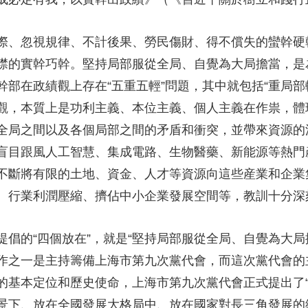
、忽視規律、不計後果、勞民傷財、得不償失的蠻幹硬
襟的實幹巧幹。堅持局部服從全局、自覺為大局擔當，是
部在政績觀上存在“五重五輕”問題，其中就包括“重局部
政績觀，本質上是功利主義、本位主義、個人主義在作祟，
全局之間以及各個局部之間的矛盾和衝突，並帶來資源的
盲目跟風人工智慧、集成電路、生物醫藥、新能源等熱門
不斷將有限的土地、資金、人才等資源向這些産業和企業集
、行業利潤壓縮、擠佔中小企業發展空間等，教訓十分深
“四個放在”，就是“堅持局部服從全局、自覺為大局擔當
作之一是主持籌備上海市第九次黨代會，而這次黨代會的
的基本定位和歷史使命，上海市第九次黨代會正式提出了
景下、放在全國發展大格局中、放在國家對長三角發展的總