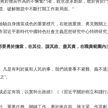
勇於擔當作為的不懈奮鬥者，銳意改革創新，敢於善於鬥
央博
非遺
文化
旅游
科普
健康
樂齡
閱讀
題、破解難題中不斷打開工作新局面。”
雲起
超級工廠
智敬中國
全民健康
顏選攻略
海洋
驗自身擔當成色的重要標尺，在敢挑重擔、勇克難關上
市習近平新時代中國特色社會主義思想研究中心特聘研究
部要勇於擔當，在其位、謀其政、盡其責，在職責範圍內
熱播榜
總台企業白名單
凡是有利於黨和人民的事，我們就要事不避難、義不逃
之”。
必定有我，以實幹出政績》（《習近平關於樹立和踐行
、重要任務、關鍵工作，勇於衝在前、挑大梁、作貢獻