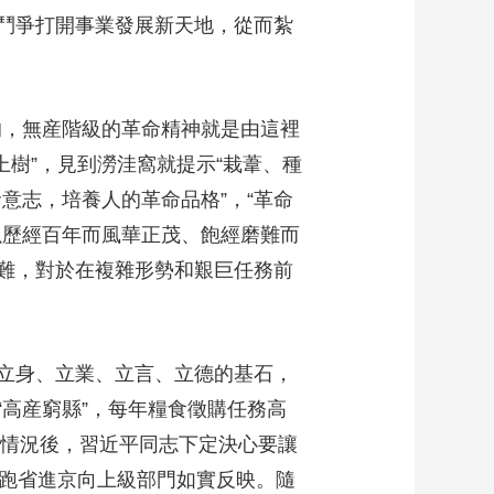
鬥爭打開事業發展新天地，從而紮
，無産階級的革命精神就是由這裡
上樹”，見到澇洼窩就提示“栽葦、種
意志，培養人的革命品格”，“革命
以歷經百年而風華正茂、飽經磨難而
難，對於在複雜形勢和艱巨任務前
立身、立業、立言、立德的基石，
高産窮縣”，每年糧食徵購任務高
際情況後，習近平同志下定決心要讓
、跑省進京向上級部門如實反映。隨