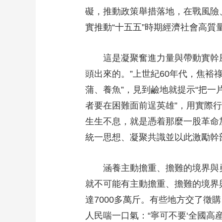
礙，推動政策舉措落地，在戰風險
實推動“十五五”時期經濟社會高質
這是凝聚奮進力量與帶動實幹風
頭出來的。”上世紀60年代，焦裕
蒲、養魚”，見到鹼地就提示“把一
者要在困難面前逞英雄”，用實際
生生不息，就是憑着那麼一股革命
統一思想、凝聚共識並以此激勵幹
涵養主動擔重、擔難的境界與勇
就不可能有主動擔重、擔難的境界
達7000多萬斤。有些地方交了
人民喘一口氣：“寧可不要‘全國高