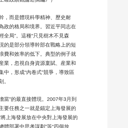
幹，而是體現科學精神、歷史耐
為政的格局和境界。習近平同志在
輕全局”。這種“只見樹木不見森
體現的是部分領導幹部在戰略上的短
浪費和效率的低下。典型的例子就
産業，忽視自身資源稟賦、産業和
中，形成“內卷式”競爭，導致區
刻。
”的最直接體現。2007年3月到
主要任務之一就是錨定上海發展的
“將上海發展放在中央對上海發展的
體部署中思考謀劃”等“四個放