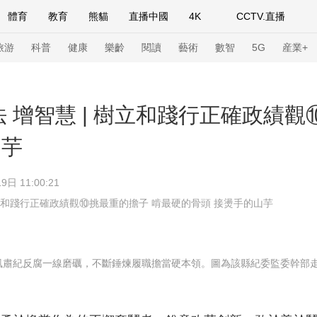
體育
教育
熊貓
直播中國
4K
CCTV.直播
式妙語
主持人
下載央視影音
熱解讀
天天學習
旅游
科普
健康
樂齡
閱讀
藝術
數智
5G
産業+
紀錄片網
國家大劇院
大型活動
法 增智慧 | 樹立和踐行正確政績
山芋
科技
法治
文娛
人物
公益
圖片
9日 11:00:21
習式妙語
央視快評
央視網評
光華銳評
鋒面
樹立和踐行正確政績觀⑩挑最重的擔子 啃最硬的骨頭 接燙手的山芋
頻道
VR/AR
4K專區
全景新聞
請入列
人生第一次
人生第二次
紀反腐一線磨礪，不斷錘煉履職擔當硬本領。圖為該縣紀委監委幹部走
年冬奧會
CBA
NBA
中超
國足
國際足球
網球
綜
體育江湖
文化體育
冰雪道路
足球道路