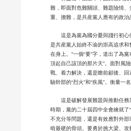
難，即面對危難關頭、難題險情、
重、擔難，是共産黨人應有的政治
這是為黨為國分憂與踐行初心使
是共産黨人始終不渝的崇高追求和
在身上。”一個“要”字，道出了為
頂起自己該頂的那片天”。面對風
戰、着力解決，還是瞻前顧後、回
驗幹部的“烈火”和“疾風”。衡量
這是破解發展難題與推動任務落
時期，黨的二十屆四中全會繪就了
不充分等問題，還是有效應對外部
啃最硬的骨頭。要勇於挑大梁、攻