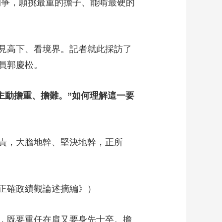
爭，願挑最重的擔子、能啃最硬的
藝術
汽車
數智
5G
産業+
時尚
天氣
才藝
網展
央央好物
見高下、看境界。記者就此採訪了
員郭慶松。
主動擔重、擔難。”如何理解這一要
責，大膽地幹、堅決地幹，正所
正確政績觀論述摘編》）
，既要重任在肩又要身先士卒。擔