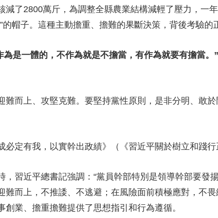
核減了2800萬斤，為調整全縣農業結構減輕了壓力，一
縣”的帽子。這種主動擔重、擔難的果斷決策，背後考驗的
作為是一體的，不作為就是不擔當，有作為就要有擔當。
難而上、攻堅克難。要堅持黨性原則，是非分明、敢於
必定有我，以實幹出政績》（《習近平關於樹立和踐行
，習近平總書記強調：“黨員幹部特別是領導幹部要發揚
迎難而上，不推諉、不逃避；在風險面前積極應對，不畏
事創業、擔重擔難提供了思想指引和行為遵循。