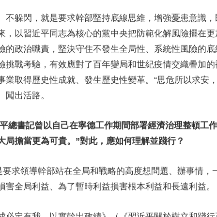
不躲閃，就是要求幹部堅持底線思維，增強憂患意識，
來，以習近平同志為核心的黨中央把防範化解風險擺在更
險的政治職責，堅決守住不發生全局性、系統性風險的底
險挑戰考驗，有效應對了百年變局和世紀疫情交織疊加的
事業取得歷史性成就、發生歷史性變革。“思危所以求安，
、闖出活路。
平總書記曾以自己在寧德工作期間部署經濟治理整頓工作
大局擔當更為可貴。”對此，應如何理解並踐行？
要求領導幹部站在全局和戰略的高度想問題、辦事情，
損害全局利益、為了暫時利益損害根本利益和長遠利益。
必定有我，以實幹出政績》（《習近平關於樹立和踐行