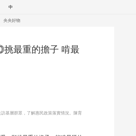
中
央央好物
觀⑩挑最重的擔子 啃最
訪基層群眾，了解惠民政策落實情況。陳育
合體育
亞冬會