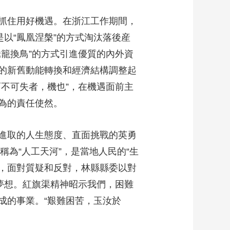
抓住用好機遇。在浙江工作期間，
以“鳳凰涅槃”的方式淘汰落後産
籠換鳥”的方式引進優質的內外資
的新舊動能轉換和經濟結構調整起
不可失者，機也”，在機遇面前主
為的責任使然。
進取的人生態度、直面挑戰的英勇
稱為“人工天河”，是當地人民的“生
循，面對質疑和反對，林縣縣委以對
夢想。紅旗渠精神昭示我們，困難
成的事業。“艱難困苦，玉汝於