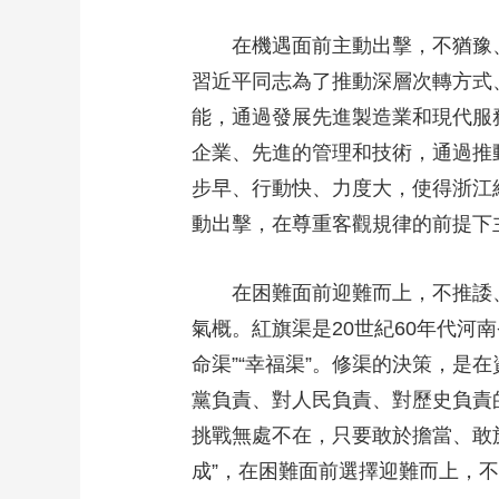
在機遇面前主動出擊，不猶豫、
習近平同志為了推動深層次轉方式、
能，通過發展先進製造業和現代服
企業、先進的管理和技術，通過推
步早、行動快、力度大，使得浙江
動出擊，在尊重客觀規律的前提下
在困難面前迎難而上，不推諉、
氣概。紅旗渠是20世紀60年代河
命渠”“幸福渠”。修渠的決策，
黨負責、對人民負責、對歷史負責
挑戰無處不在，只要敢於擔當、敢
成”，在困難面前選擇迎難而上，