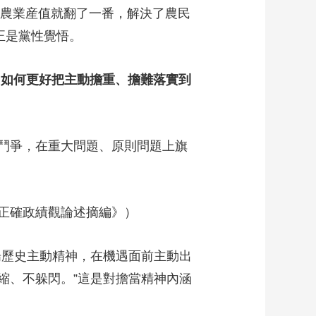
年農業産值就翻了一番，解決了農民
正是黨性覺悟。
”如何更好把主動擔重、擔難落實到
鬥爭，在重大問題、原則問題上旗
正確政績觀論述摘編》）
歷史主動精神，在機遇面前主動出
縮、不躲閃。”這是對擔當精神內涵