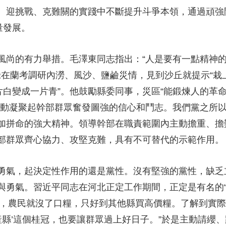
、迎挑戰、克難關的實踐中不斷提升斗爭本領，通過頑強
量發展。
尚的有力舉措。毛澤東同志指出：“人是要有一點精神的
祿在蘭考調研內澇、風沙、鹽鹼災情，見到沙丘就提示“栽
片白變成一片青”。他鼓勵縣委同事，災區“能鍛煉人的革命
行動凝聚起幹部群眾奮發圖強的信心和鬥志。我們黨之所
加拼命的強大精神。領導幹部在職責範圍內主動擔重、擔
部群眾齊心協力、攻堅克難，具有不可替代的示範作用。
氣，起決定性作用的還是黨性。沒有堅強的黨性，缺乏
與勇氣。習近平同志在河北正定工作期間，正定是有名的“
徵購，農民就沒了口糧，只好到其他縣買高價糧。了解到實
産縣’這個桂冠，也要讓群眾過上好日子。”於是主動請纓