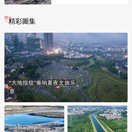
精彩圖集
“大地指纹”奏响夏夜文旅乐
章