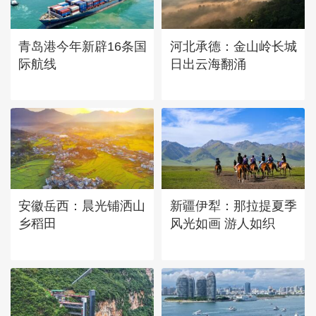
诗意中国：画船撑入花深处
青岛港今年新辟16条国
河北承德：金山岭长城
际航线
日出云海翻涌
安徽岳西：晨光铺洒山
新疆伊犁：那拉提夏季
乡稻田
风光如画 游人如织