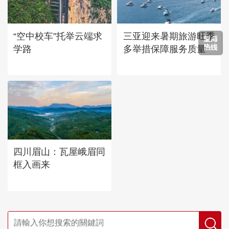
“空中校车”托举云端求
三亚迎来暑期旅游旺季
学路
多举措保障服务质量
四川眉山：瓦屋峨眉同
框入画来