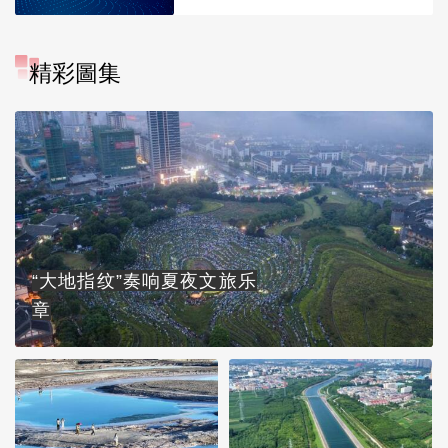
精彩圖集
“大地指纹”奏响夏夜文旅乐
章