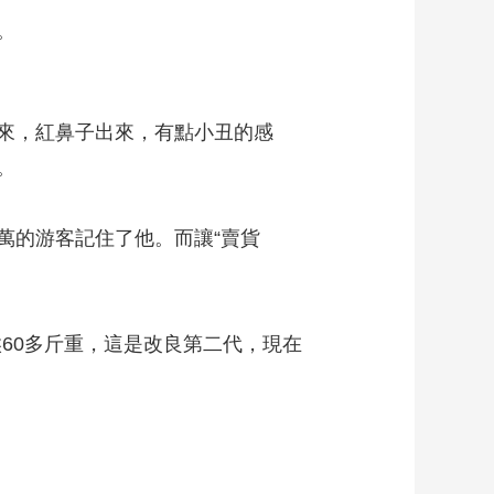
。
來，紅鼻子出來，有點小丑的感
。
的游客記住了他。而讓“賣貨
60多斤重，這是改良第二代，現在