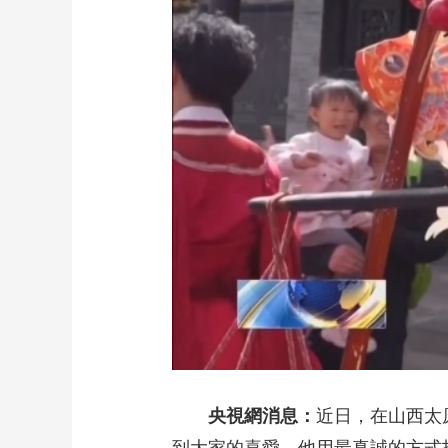
財經
教育
鄉村振興
生態環境
一帶一路
大國智造
大國展會
大國保險
雲頂對話
CCTV.節目官網
直播
節目單
欄目
片庫
央視網消息：
近日，在山西太