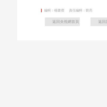
編輯：楊書傑
責任編輯：劉亮
返回央視網首頁
返回
最新推薦