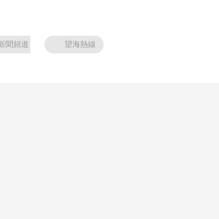
新聞頻道
望海熱線
上半年国内居民出游人次34.63亿 出游总花费3.21万亿
记者从文化和旅游部了解到，根据国内居民出游抽样调查结果，2026年
比上年同期增加1.78亿，同比增长5.4%。