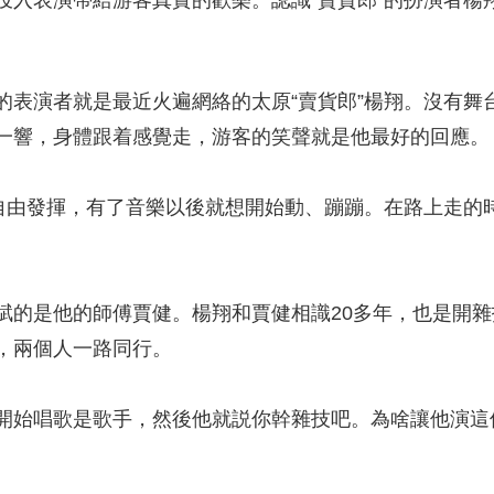
投入表演帶給游客真實的歡樂。認識“賣貨郎”的扮演者楊
演者就是最近火遍網絡的太原“賣貨郎”楊翔。沒有舞
一響，身體跟着感覺走，游客的笑聲就是他最好的回應。
由發揮，有了音樂以後就想開始動、蹦蹦。在路上走的
是他的師傅賈健。楊翔和賈健相識20多年，也是開雜
，兩個人一路同行。
始唱歌是歌手，然後他就説你幹雜技吧。為啥讓他演這