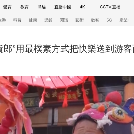
體育
教育
熊貓
直播中國
4K
CCTV.直播
式妙語
主持人
下載央視影音
熱解讀
天天學習
旅游
科普
健康
樂齡
閱讀
藝術
數智
5G
産業+
紀錄片網
國家大劇院
大型活動
賣貨郎”用最樸素方式把快樂送到游客
科技
法治
文娛
人物
公益
圖片
習式妙語
央視快評
央視網評
光華銳評
鋒面
頻道
VR/AR
4K專區
全景新聞
請入列
人生第一次
人生第二次
年冬奧會
CBA
NBA
中超
國足
國際足球
網球
綜
體育江湖
文化體育
冰雪道路
足球道路