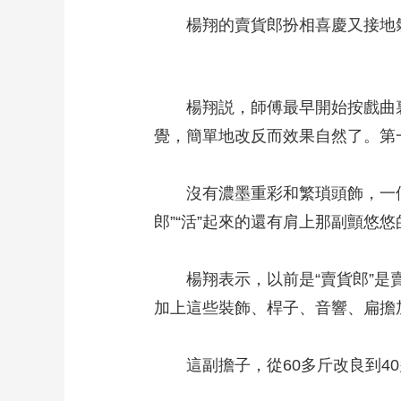
楊翔的賣貨郎扮相喜慶又接地氣
楊翔説，師傅最早開始按戲曲裏
覺，簡單地改反而效果自然了。第
沒有濃墨重彩和繁瑣頭飾，一個
郎”“活”起來的還有肩上那副顫悠
楊翔表示，以前是“賣貨郎”是賣
加上這些裝飾、桿子、音響、扁擔
這副擔子，從60多斤改良到40