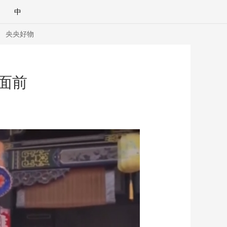
中
央央好物
面前
合體育
亞冬會