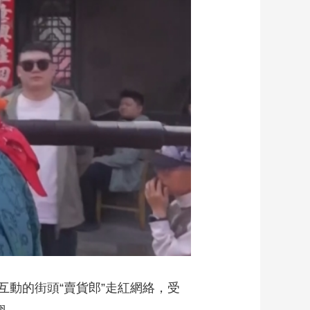
藝術
汽車
數智
5G
産業+
時尚
天氣
才藝
網展
央央好物
動的街頭“賣貨郎”走紅網絡，受