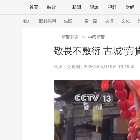
首頁
時政
新聞
評論
視頻
財經
人民領袖習近平
直播
海外頻道
片庫
iPanda
欄目大全
聯播+
English
中國領導人
節目單
Монгол
聽音
央視快評
微視頻
習
地方
鄉村振興
生態
一帶一路
央博
文化
新聞頻道
>
中國新聞
總台春晚
網絡春晚
共産黨員網
秧紀錄
敬畏不敷衍 古城“
來源：央視網 | 2026年05月19日 16:19:42
新聞
國內
國際
評論
經濟
軍事
人民領袖習近平
聯播+
熱解讀
天天學習
視頻
小央視頻
小央直播
直播中國
熊貓
現場
前線
比劃
快看
藍海中國
新兵
體育
直播
競猜
2026年世界盃
2026
VIP會員
CCTV奧林匹克頻道
生活體育大會