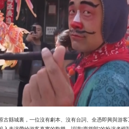
央博
非遺
文化
旅游
科普
健康
樂齡
閱讀
雲起
超級工廠
智敬中國
全民健康
顏選攻略
海洋
熱播榜
總台企業白名單
原古縣城裏，一位沒有劇本、沒有台詞、全憑即興與游客互