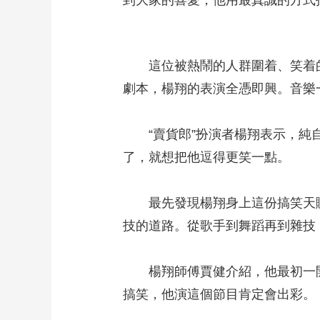
到大家的喜愛，他用最真誠的方式
這位被熱鬧的人群圍着、笑着的表
劇本，楊翔的表演全憑即興。音樂
“賣貨郎”扮演者楊翔表示，純自
了，就想把他逗得更笑一點。
最先發現楊翔身上這份搞笑天賦的
技的道路。從歌手到舞蹈再到雜技
楊翔師傅賈健介紹，他最初一開
搞笑，他演這個節目肯定會出彩。