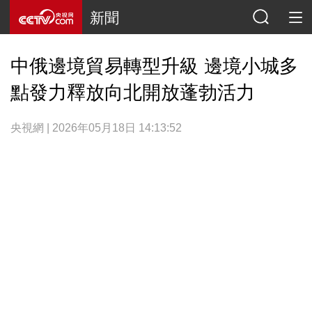
新聞
中俄邊境貿易轉型升級 邊境小城多
點發力釋放向北開放蓬勃活力
央視網 | 2026年05月18日 14:13:52