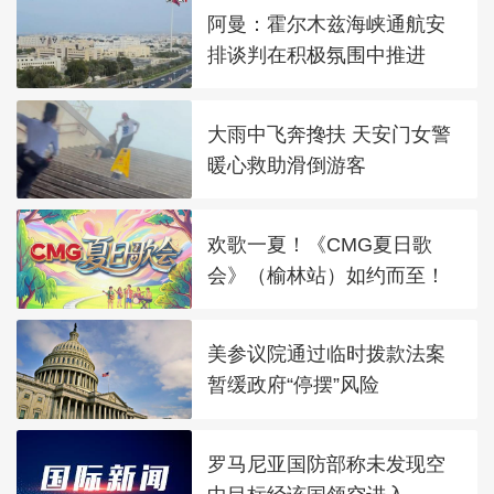
阿曼：霍尔木兹海峡通航安
排谈判在积极氛围中推进
大雨中飞奔搀扶 天安门女警
暖心救助滑倒游客
欢歌一夏！《CMG夏日歌
会》（榆林站）如约而至！
美参议院通过临时拨款法案
暂缓政府“停摆”风险
罗马尼亚国防部称未发现空