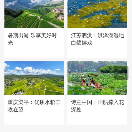
暑期出游 乐享美好时
江苏泗洪：洪泽湖湿地
光
白鹭嬉戏
重庆梁平：优质水稻丰
诗意中国：画船撑入花
收在望
深处