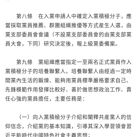
第八條 在入黨申請人中確定入黨積極分子，應
當採取黨員推薦、群團組織推優等方式産生人選，由
黨支部委員會會議（不設黨支部委員會的由黨支部黨
員大會，下同）研究決定後，報上級黨委備案。
第九條 黨組織應當指定一至兩名正式黨員作入
黨積極分子的培養聯繫人。培養聯繫人由經過一定時
間黨內生活的鍛煉、能夠用黨員標準嚴格要求自己、
先鋒模範作用發揮比較好、善於做思想政治工作、責
任心強的黨員擔任，主要任務是：
（一）向入黨積極分子介紹和闡釋共産黨人的信
仰信念，介紹黨的基本知識，引導其深入學習領會習
近平新時代中國特色社會主義思想；