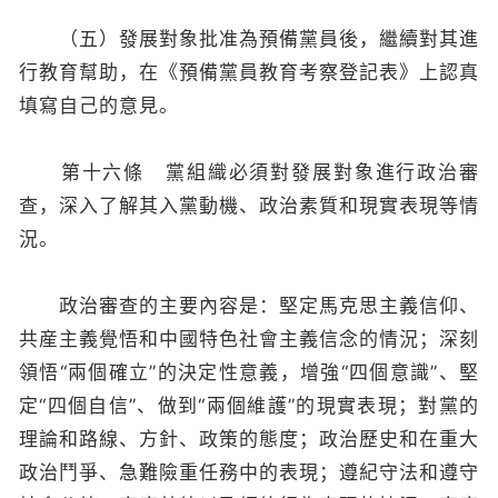
（五）發展對象批准為預備黨員後，繼續對其進
行教育幫助，在《預備黨員教育考察登記表》上認真
填寫自己的意見。
第十六條 黨組織必須對發展對象進行政治審
查，深入了解其入黨動機、政治素質和現實表現等情
況。
政治審查的主要內容是：堅定馬克思主義信仰、
共産主義覺悟和中國特色社會主義信念的情況；深刻
領悟“兩個確立”的決定性意義，增強“四個意識”、堅
定“四個自信”、做到“兩個維護”的現實表現；對黨的
理論和路線、方針、政策的態度；政治歷史和在重大
政治鬥爭、急難險重任務中的表現；遵紀守法和遵守