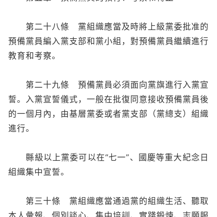
第二十八條 黨組織應當及時將上級黨委批准的
預備黨員編入黨支部和黨小組，對預備黨員繼續進行
教育和考察。
第二十九條 預備黨員必須面向黨旗進行入黨宣
誓。入黨宣誓儀式，一般在批復同意接收預備黨員後
的一個月內，由基層黨委或者黨支部（黨總支）組織
進行。
縣級以上黨委可以在“七一”、國慶等重大紀念日
組織集中宣誓。
第三十條 黨組織應當通過黨的組織生活、聽取
本人彙報、個別談心、集中培訓、實踐鍛煉、志願服