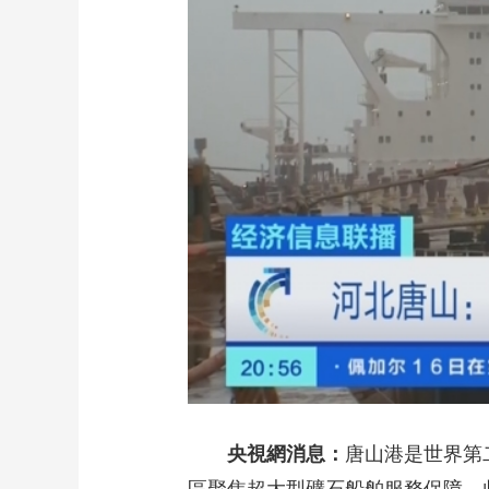
財經
教育
鄉村振興
生態環境
一帶一路
大國智造
大國展會
大國保險
雲頂對話
CCTV.節目官網
直播
節目單
欄目
片庫
央視網消息：
唐山港是世界第