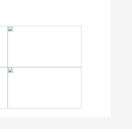
安徽岳西：晨光铺洒山乡
稻田