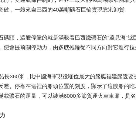
此前，受通航條件制約，世界上最大的40萬噸礦石船駛入
突破，一艘來自巴西的40萬噸礦石巨輪實現靠港卸貨。
頭，這艘停靠的就是滿載着巴西鐵礦石的“遠見海”號巨
，便會提前關停動力，由多艘拖輪從不同方向對它進行拉
。
長360米，比中國海軍現役噸位最大的艦艇福建艦還要長
反差。停靠在這裡的船頭位置的刻度，顯示了這艘船的吃
載礦石的運量，可以裝滿6000多節貨運火車車廂，是名
力