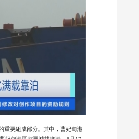
藝術
汽車
數智
5G
産業+
時尚
天氣
才藝
網展
央央好物
的重要組成部分。其中，曹妃甸港