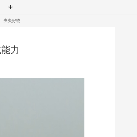
中
央央好物
航能力
合體育
亞冬會