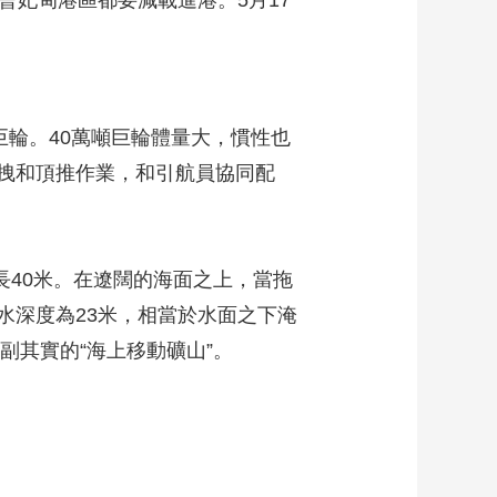
曹妃甸港區都要減載進港。5月17
輪。40萬噸巨輪體量大，慣性也
拽和頂推作業，和引航員協同配
40米。在遼闊的海面之上，當拖
水深度為23米，相當於水面之下淹
副其實的“海上移動礦山”。