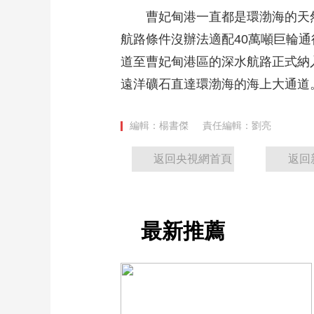
曹妃甸港一直都是環渤海的天然的
航路條件沒辦法適配40萬噸巨輪通
道至曹妃甸港區的深水航路正式納
遠洋礦石直達環渤海的海上大通道
編輯：楊書傑
責任編輯：劉亮
返回央視網首頁
返回
最新推薦