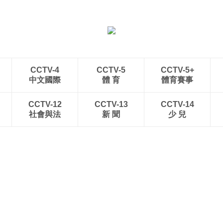
“空中校车”托举云端求学
三亚迎来暑期旅游旺季 多
路
举措保障服务质量
CCTV-4
CCTV-5
CCTV-5+
中文國際
體 育
體育賽事
CCTV-12
CCTV-13
CCTV-14
社會與法
新 聞
少 兒