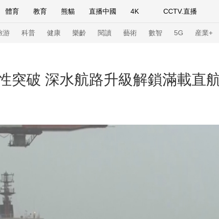
體育
教育
熊貓
直播中國
4K
CCTV.直播
式妙語
主持人
下載央視影音
熱解讀
天天學習
旅游
科普
健康
樂齡
閱讀
藝術
數智
5G
産業+
紀錄片網
國家大劇院
大型活動
性突破 深水航路升級解鎖滿載直
科技
法治
文娛
人物
公益
圖片
習式妙語
央視快評
央視網評
光華銳評
鋒面
頻道
VR/AR
4K專區
全景新聞
請入列
人生第一次
人生第二次
年冬奧會
CBA
NBA
中超
國足
國際足球
網球
綜
體育江湖
文化體育
冰雪道路
足球道路