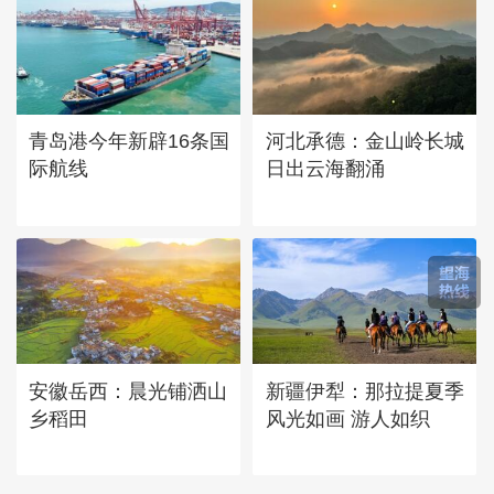
青岛港今年新辟16条国
河北承德：金山岭长城
际航线
日出云海翻涌
安徽岳西：晨光铺洒山
新疆伊犁：那拉提夏季
乡稻田
风光如画 游人如织