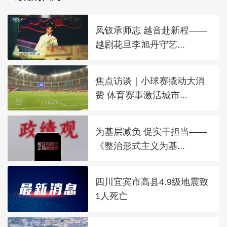
凤钗承师志 越音赴新程——
越剧花旦李旭丹守艺...
焦点访谈｜小球赛撬动大消
费 体育赛事激活城市...
为基层减负 促实干担当——
《整治形式主义为基...
四川宜宾市高县4.9级地震致
1人死亡