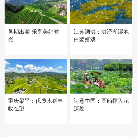
暑期出游 乐享美好时
江苏泗洪：洪泽湖湿地
光
白鹭嬉戏
重庆梁平：优质水稻丰
诗意中国：画船撑入花
收在望
深处