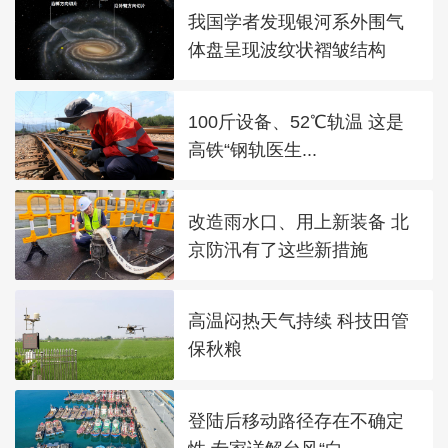
我国学者发现银河系外围气
体盘呈现波纹状褶皱结构
100斤设备、52℃轨温 这是
高铁“钢轨医生...
改造雨水口、用上新装备 北
京防汛有了这些新措施
高温闷热天气持续 科技田管
保秋粮
登陆后移动路径存在不确定