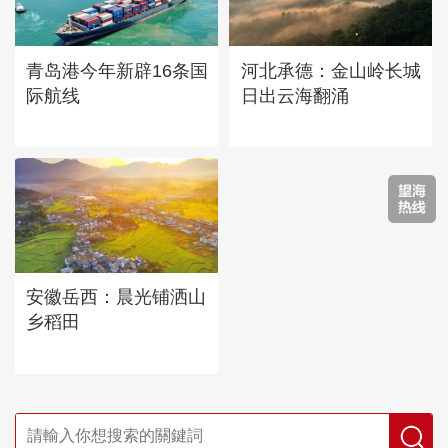
青岛港今年新辟16条国
河北承德：金山岭长城
际航线
日出云海翻涌
安徽岳西：晨光铺洒山
乡稻田