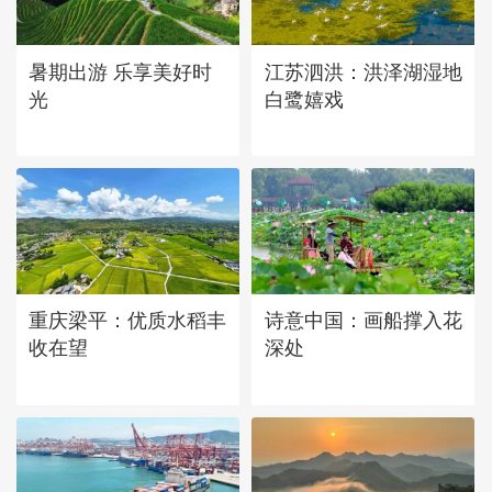
立秋近 采菱忙
暑期出游 乐享美好时
江苏泗洪：洪泽湖湿地
光
白鹭嬉戏
重庆梁平：优质水稻丰
诗意中国：画船撑入花
收在望
深处