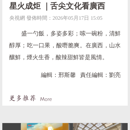
星火成炬 ｜舌尖文化看廣西
央視網 發佈時間：2026年05月17日 15:05
盛一勺飯，多姿多彩；嗦一碗粉，清鮮
醇厚；吃一口果，酸嘢脆爽。在廣西，山水
釀鮮，煙火生香，酸辣甜鮮皆是風情。
編輯：邢斯馨
責任編輯：劉亮