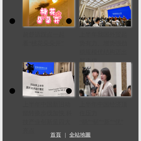
超舒适踩点一起
上半年我国外贸起
看“桃花朵朵开”
势有力、增势强劲
稳规模优结构迈出
新步伐
上半年中国新旧动
上半年中国经济顶
能转换步伐加快 科
住压力
技产业创新呈四大
“稳”“韧”“新”“优”
亮点
首頁
|
全站地圖