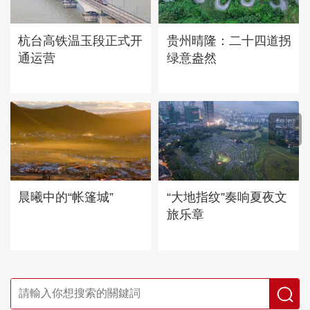
杭台高铁温玉段正式开
贵州晴隆：二十四道拐
通运营
绿意盎然
晨曦中的“帐篷城”
“大地指纹”奏响夏夜文
旅乐章