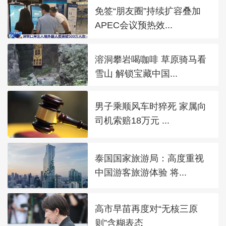
免签“朋友圈”持续扩容叠加
APEC会议预热效...
溶洞攀岩喝咖啡 草原骑马看
雪山 解锁宝藏中国...
男子乘顺风车时猝死 家属向
司机索赔18万元 ...
泰国国家旅游局：高度重视
中国游客旅游体验 将...
高市早苗再度对“无核三原
则”含糊表态