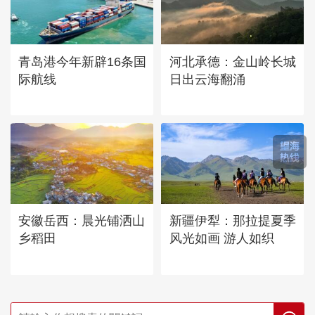
青岛港今年新辟16条国
河北承德：金山岭长城
际航线
日出云海翻涌
安徽岳西：晨光铺洒山
新疆伊犁：那拉提夏季
乡稻田
风光如画 游人如织