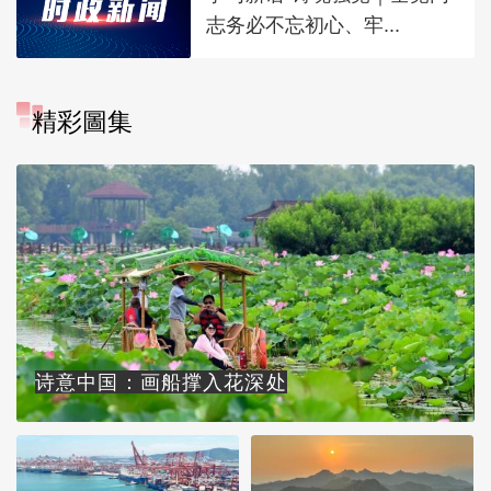
志务必不忘初心、牢...
精彩圖集
诗意中国：画船撑入花深处