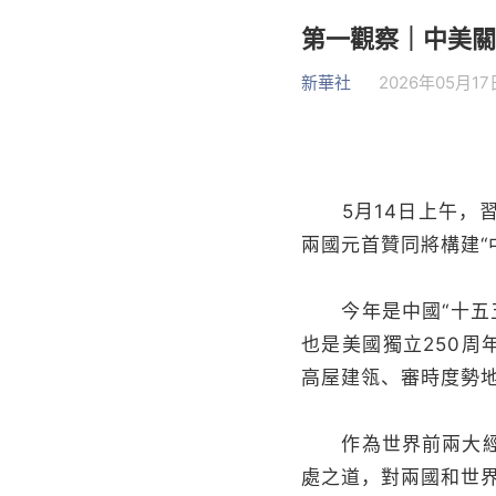
第一觀察｜中美關
新華社
2026年05月17日
5月14日上午，習
兩國元首贊同將構建“
今年是中國“十五五
也是美國獨立250
高屋建瓴、審時度勢
作為世界前兩大經濟
處之道，對兩國和世