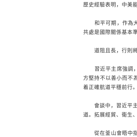
歷史經驗表明，中美
和平可期，作為大國
共處是國際關係基本
道阻且長，行則將
習近平主席強調，“
方堅持不以善小而不
着正確航道平穩前行
會談中，習近平主席
道。拓展經貿、衞生
從在釜山會晤中指出