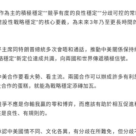
主的積極穩定”“競爭有度的良性穩定”“分歧可控的常
“建設性戰略穩定”的核心要義，為未來3年乃至更長時間
席同特朗普總統多次會晤和通話，推動中美關係保持
略穩定”新定位達成共識，向兩國和世界傳遞積極信號。
合作要看大勢、看主流。兩國合作可以辦成許多有利
大合作的蛋糕，就能為戰略穩定添磚加瓦。
不應是你輸我贏的零和博弈，而應該有助於相互促進
該是良性、有規則的。
中美國情不同、文化各異，有分歧在所難免，但分歧