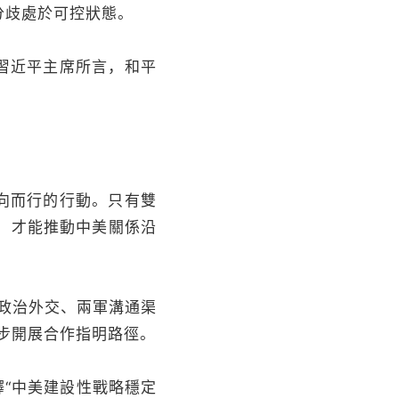
分歧處於可控狀態。
習近平主席所言，和平
向而行的行動。只有雙
，才能推動中美關係沿
政治外交、兩軍溝通渠
步開展合作指明路徑。
“中美建設性戰略穩定