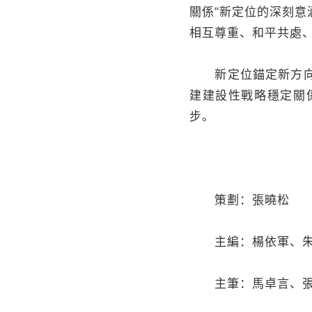
關係”新定位的深刻
相互尊重、和平共處
新定位錨定新方向。
建建設性戰略穩定關
步。
策劃：張曉松
主編：楊依軍、朱
主筆：馬卓言、張