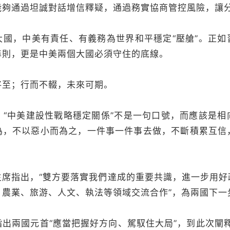
能夠通過坦誠對話增信釋疑，通過務實協商管控風險，讓
，中美有責任、有義務為世界和平穩定“壓艙”。正如
準則，更是中美兩個大國必須守住的底線。
至；行而不輟，未來可期。
中美建設性戰略穩定關係”不是一句口號，而應該是相
為，不以惡小而為之，一件事一件事去做，不斷積累互信
。
指出，“雙方要落實我們達成的重要共識，進一步用好
、農業、旅游、人文、執法等領域交流合作”，為兩國下一
兩國元首“應當把握好方向、駕馭住大局”，到此次闡釋