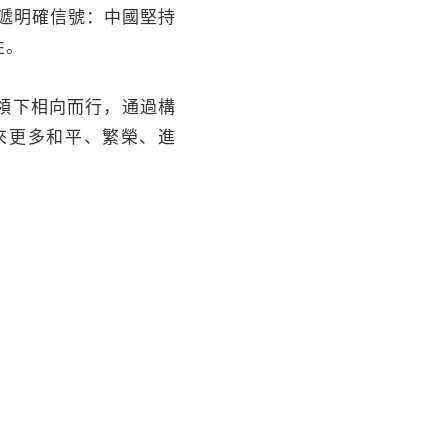
遞明確信號：中國堅持
性。
領下相向而行，通過構
來更多和平、繁榮、進