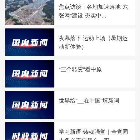
焦点访谈｜各地加速落地“六
张网”建设 夯实中...
夜幕落下 运动上场（暑期运
动新体验）
“三个转变”看中原
世界给“__在中国”填新词
学习新语·铸魂强党｜全党同