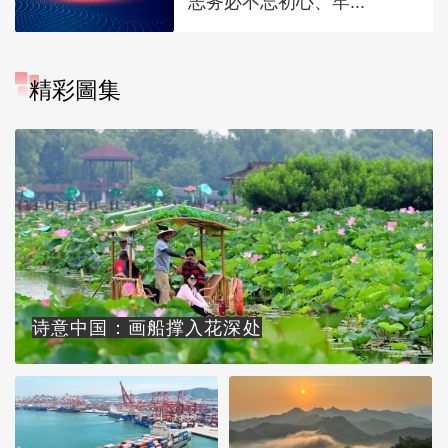
志务必不忘初心、牢...
精彩圖集
诗意中国：画船撑入花深处