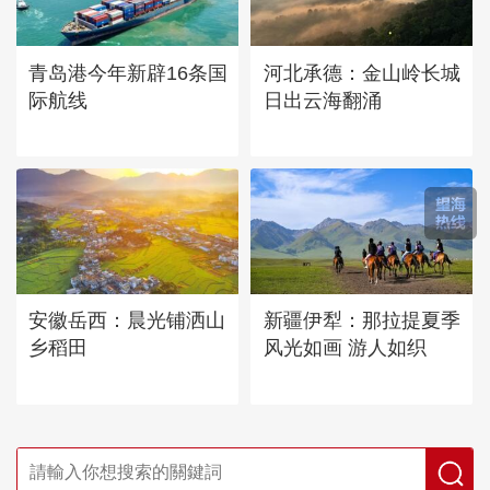
青岛港今年新辟16条国
河北承德：金山岭长城
际航线
日出云海翻涌
安徽岳西：晨光铺洒山
新疆伊犁：那拉提夏季
乡稻田
风光如画 游人如织