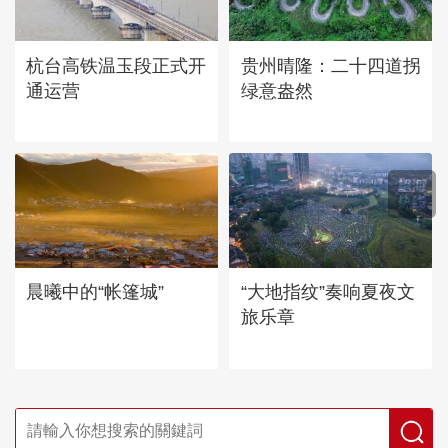
杭台高铁温玉段正式开
贵州晴隆：二十四道拐
通运营
绿意盎然
晨曦中的“帐篷城”
“大地指纹”奏响夏夜文
旅乐章