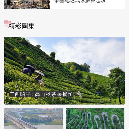
事基地达成谅解备忘录
精彩圖集
广西昭平: 高山秋茶采摘忙