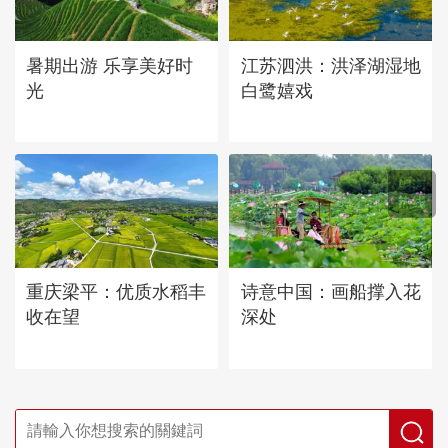
暑期出游 乐享美好时
江苏泗洪：洪泽湖湿地
光
白鹭嬉戏
重庆梁平：优质水稻丰
诗意中国：画船撑入花
收在望
深处