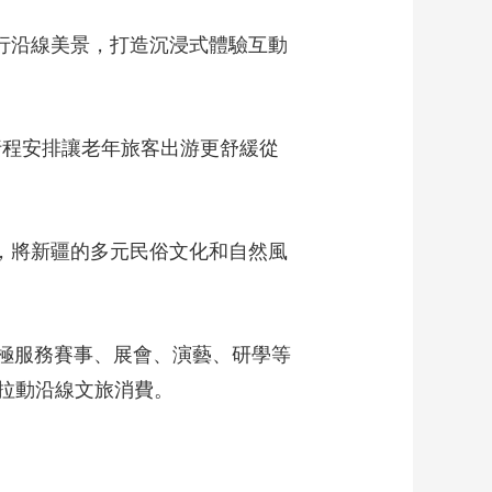
藝術
汽車
數智
5G
産業+
穿行沿線美景，打造沉浸式體驗互動
時尚
天氣
才藝
網展
央央好物
行程安排讓老年旅客出游更舒緩從
區，將新疆的多元民俗文化和自然風
積極服務賽事、展會、演藝、研學等
效拉動沿線文旅消費。