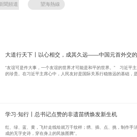
新聞頻道
望海熱線
大道行天下丨以心相交，成其久远——中国元首外交
“友谊可是件大事，一个友谊的世界才可能是和平的世界。” 习近平
的珍贵。在习近平主席心中，人民友好是国际关系行稳致远的基础，是促
学习·知行丨总书记点赞的非遗苗绣焕发新生机
红、绿、蓝、黄，飞针走线绘就万千纹样；绣、插、点、挑，制作手法
成的无字史诗，穿在身上的民族图腾”。