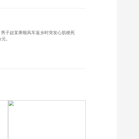
。男子赵某乘顺风车返乡时突发心肌梗死
余元。