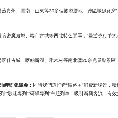
央博
非遺
文化
旅游
科普
健康
樂齡
閱讀
地覆蓋貴州、雲南、山東等30多個旅游勝地，跨區域線路
雲起
超級工廠
智敬中國
全民健康
顏選攻略
海洋
疆哈密魔鬼城、喀什古城等西北特色景區，“晝游夜行”的
熱播榜
總台企業白名單
接起喀什古城、喀納斯湖、禾木村等南北疆20余處景點景
副總監 張鐵金：
同時我們還打造“鐵路＋”消費新場景，
列”“歌迷專列”“研學專列”主題列車，吸引新興客流，有