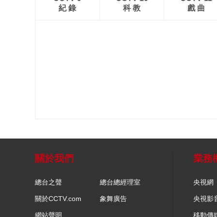
紀 錄
科 教
戲 曲
關於我們
業務
總台之聲
總台總經理室
央視網
關於CCTV.com
象舞廣告
央視影
網站聲明
移動傳