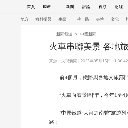
首頁
時政
新聞
評論
視頻
財經
人民領袖習近平
直播
海外頻道
片庫
iPanda
欄目大全
聯播+
English
中國領導人
節目單
Монгол
聽音
央視快評
微視頻
習
地方
鄉村振興
生態
一帶一路
央博
文化
新聞頻道
>
中國新聞
總台春晚
網絡春晚
共産黨員網
秧紀錄
火車串聯美景 各地
來源：
央視新聞
| 2026年05月15日 11:36:42
新聞
國內
國際
評論
經濟
軍事
人民領袖習近平
聯播+
熱解讀
天天學習
前4個月，鐵路與各地文旅部
視頻
小央視頻
小央直播
直播中國
熊貓
“火車向着景區開”，今年1至
現場
前線
比劃
快看
藍海中國
新兵
“中原鐵道·大河之南號”旅
體育
直播
競猜
2026年世界盃
2026
路；
VIP會員
CCTV奧林匹克頻道
生活體育大會