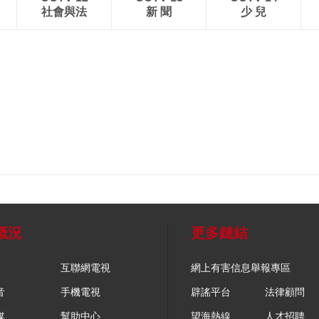
社會與法
新 聞
少 兒
概況
更多鏈結
互聯網電視
網上有害信息舉報專區
音
手機電視
辟謠平台
法律顧問
媒
幫助中心
望海熱線
人才招聘