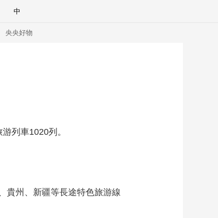
中
央央好物
列車1020列。
南、貴州、新疆等長途特色旅游線
合體育
亞冬會