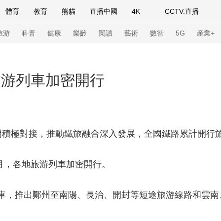
體育
教育
熊貓
直播中國
4K
CCTV.直播
式妙語
主持人
下載央視影音
熱解讀
天天學習
旅游
科普
健康
樂齡
閱讀
藝術
數智
5G
産業+
紀錄片網
國家大劇院
大型活動
旅游列車加密開行
科技
法治
文娛
人物
公益
圖片
習式妙語
央視快評
央視網評
光華銳評
鋒面
門積極對接，推動鐵旅融合深入發展，全國鐵路累計開行旅游
頻道
VR/AR
4K專區
全景新聞
4月，各地旅游列車加密開行。
請入列
人生第一次
人生第二次
游列車，推出鄭州至南陽、長治、開封等短途旅游線路和雲
年冬奧會
CBA
NBA
中超
國足
國際足球
網球
綜
體育江湖
文化體育
冰雪道路
足球道路