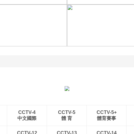
杭台高铁温玉段正式开通
贵州晴隆：二十四道拐绿
运营
意盎然
青海大柴旦翡翠湖晶莹剔
南水北调中线工程调水突
透
破800亿立方米
CCTV-4
CCTV-5
CCTV-5+
中文國際
體 育
體育賽事
CCTV-12
CCTV-13
CCTV-14