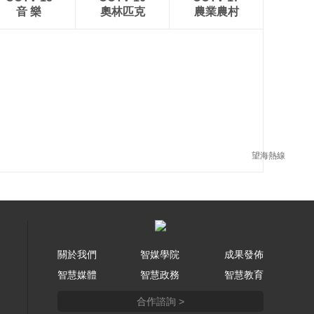
音 樂
奧林匹克
農業農村
望海熱線
關於我們
智媒學院
成果發佈
智慧媒體
智慧政務
智慧教育
合作諮詢 >