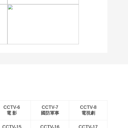
晨曦中的“帐篷城”
各地民众多彩方式迎全民
健身日
CCTV-6
CCTV-7
CCTV-8
電 影
國防軍事
電視劇
CCTV-15
CCTV-16
CCTV-17