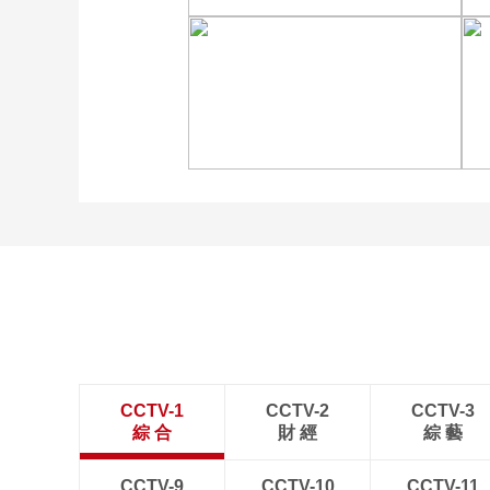
广西昭平: 高山秋茶采摘忙
“大地指纹”奏响夏夜文旅
乐章
CCTV-1
CCTV-2
CCTV-3
綜 合
財 經
綜 藝
CCTV-9
CCTV-10
CCTV-11