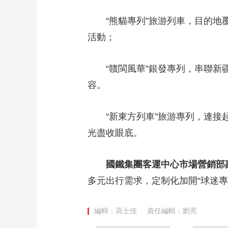
財經
教育
鄉村振興
生態環境
一帶一路
“熊貓專列”旅游列車，目的
大國智造
大國展會
大國保險
雲頂對話
活動；
“贛閩風華”銀發專列，串聯新
容。
CCTV.節目官網
直播
節目單
欄目
片庫
“新東方列車”旅游專列，連
光盡收眼底。
國鐵集團客運中心市場營銷部
多元出行需求，定制化加開“球迷專
編輯：高士佳
責任編輯：劉亮