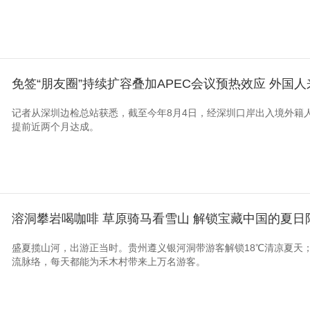
免签“朋友圈”持续扩容叠加APEC会议预热效应 外国
记者从深圳边检总站获悉，截至今年8月4日，经深圳口岸出入境外籍人
提前近两个月达成。
溶洞攀岩喝咖啡 草原骑马看雪山 解锁宝藏中国的夏日
盛夏揽山河，出游正当时。贵州遵义银河洞带游客解锁18℃清凉夏天
流脉络，每天都能为禾木村带来上万名游客。